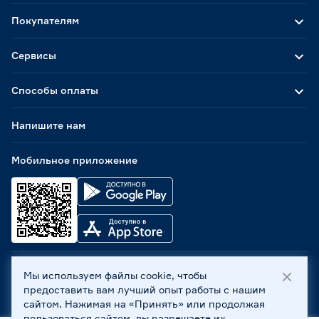
Покупателям
Сервисы
Способы оплаты
Напишите нам
Мобильное приложение
Мы используем файлы cookie, чтобы
ООО «Бауцентр Рус» 2004 -
2026
, 236029, г. Калининград,
предоставить вам лучший опыт работы с нашим
ул. А.Невского, 205. ИНН 7702596813, КПП 390601001 ©
сайтом. Нажимая на «Принять» или продолжая
Все права защищены
пользоваться сайтом, вы разрешаете их