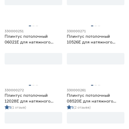
Для натяжных потолков
Да
25
Нет
28
330000251
330000271
Плинтус потолочный
Плинтус потолочный
06021Е для натяжного
10526E для натяжного
Длина (м)
потолка 52х30 мм 2 м
потолка 88х57 мм 2 м
от
до
Глубина (мм)
от
до
330000272
330000261
Плинтус потолочный
Плинтус потолочный
12028E для натяжного
08520Е для натяжного
потолка 109х51 мм 2 м
потолка 73х44 мм 2 м
Высота (мм)
5
(1 отзыв)
5
(2 отзыва)
от
до