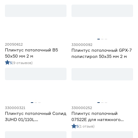
Цена
от
до
20050612
330000092
Форма
Плинтус потолочный B5
Плинтус потолочный GPX‑7
50x50 мм 2 м
полистирол 50х35 мм 2 м
Гладкий
53
5
(9 отзывов)
Фигурный
5
Материал
ПВХ
2
Полистирол
34
Ударопрочный полимер
17
330000321
330000252
Плинтус потолочный Солид
Плинтус потолочный
Ударопрочный
3UHD 01/110L
07522Е для натяжного
ударопрочный 110х23 мм 2
потолка 65х37 мм 2 м
5
(1 отзыв)
Да
17
м
Нет
36