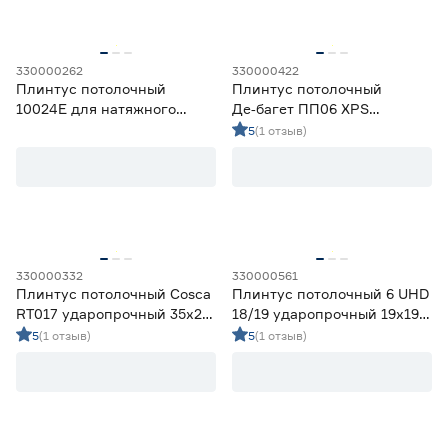
Страна производства
Бельгия
2
330000262
330000422
Плинтус потолочный
Плинтус потолочный
Китай
3
10024Е для натяжного
Де‑багет ПП06 XPS
Россия
48
потолка 87х49 мм 2 м
ударопрочный 80х40 мм 2
5
(1 отзыв)
м
Для светодиодной ленты
Да
8
Нет
45
330000332
330000561
Плинтус потолочный Cosca
Плинтус потолочный 6 UHD
RT017 ударопрочный 35х20
18/19 ударопрочный 19х19
мм 2 м
мм 2 м
5
(1 отзыв)
5
(1 отзыв)