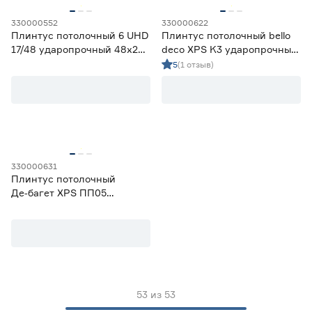
330000552
330000622
Плинтус потолочный 6 UHD
Плинтус потолочный bello
17/48 ударопрочный 48х23
deco XPS K3 ударопрочный
мм 2 м
100х40 мм 2 м
5
(1 отзыв)
330000631
Плинтус потолочный
Де‑багет XPS ПП05
ударопрочный 80х40 мм 2
м
53
из
53