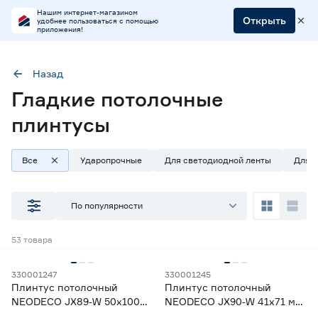
Нашим интернет-магазином
Открыть
удобнее пользоваться с помощью
приложения!
Назад
Гладкие потолочные
Тип
Плинтусы потолочные
Форма
Гладкий
плинтусы
Все
Ударопрочные
Для светодиодной ленты
Для н
Наличие в магазинах
Ростовское шоссе, 28/7
По популярности
ул. Селезнева, 4
ул. им. Данилы Волкореза, 2
53
товара
Тип
330001247
330001245
Плинтус потолочный
Плинтус потолочный
Плинтусы потолочные
53
NEODECO JX89‑W 50х100
NEODECO JX90‑W 41х71 мм
Углы для плинтусов и декоративные элементы
8
мм 2 м
2 м