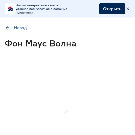
Нашим интернет-магазином
Открыть
удобнее пользоваться с помощью
приложения!
Назад
Наличие в магазинах
Фон Маус Волна
Ростовское шоссе, 28/7
ул. Селезнева, 4
ул. им. Данилы Волкореза, 2
Цена
от
до
Материал
МДФ в пленке ПВХ
8