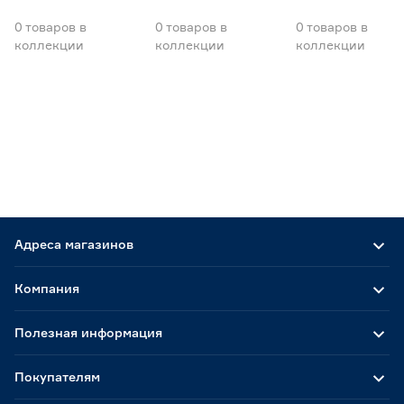
0
товаров
в
0
товаров
в
0
товаров
в
коллекции
коллекции
коллекции
Адреса магазинов
Компания
Полезная информация
Покупателям