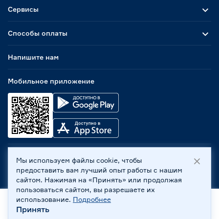
Сервисы
Способы оплаты
Напишите нам
Мобильное приложение
Мы используем файлы cookie, чтобы
ООО «Бауцентр Рус» 2004 -
2026
, 236029, г. Калининград,
предоставить вам лучший опыт работы с нашим
ул. А.Невского, 205. ИНН 7702596813, КПП 390601001 ©
сайтом. Нажимая на «Принять» или продолжая
Все права защищены
пользоваться сайтом, вы разрешаете их
Политика обработки персональных данных
использование.
Подробнее
Правовая информация
Принять
Охрана труда
Главная
Каталог
Корзина
Профиль