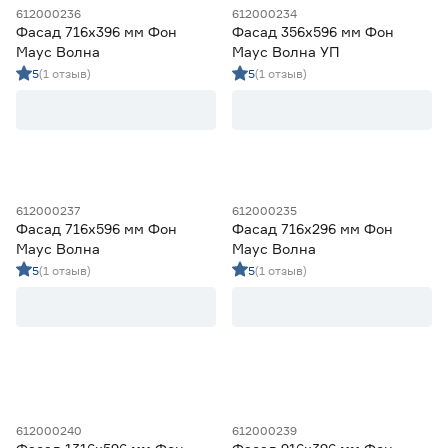
612000236
612000234
Фасад 716х396 мм Фон
Фасад 356х596 мм Фон
Ширина (мм)
Маус Волна
Маус Волна УП
5
(1 отзыв)
5
(1 отзыв)
от
до
Высота (мм)
от
до
612000237
612000235
Фасад 716х596 мм Фон
Фасад 716х296 мм Фон
Маус Волна
Маус Волна
Гарантия
5
(1 отзыв)
5
(1 отзыв)
2 года
8
612000240
612000239