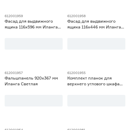
612001959
612001958
Фасад для выдвижного
Фасад для выдвижного
ящика 116х596 мм Иланга
ящика 116х446 мм Иланга
Светлая
Светлая
612001957
612001955
Фальшпанель 920х367 мм
Комплект планок для
Иланга Светлая
верхнего углового шкафа
920 Иланга Светлая
612001954
612001981