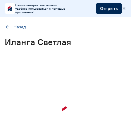
Нашим интернет-магазином
Открыть
удобнее пользоваться с помощью
приложения!
Назад
Наличие в магазинах
Иланга Светлая
Ростовское шоссе, 28/7
ул. Селезнева, 4
ул. им. Данилы Волкореза, 2
Цена
от
до
Материал
Влагостойкая ЛДСП
29