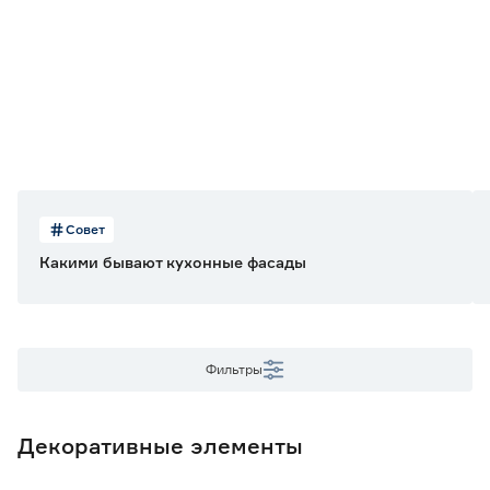
Цвет фасада
Бежевый
29
Тип поверхности
Без фрезеровки
29
Глянцевое покрытие
Нет
29
Совет
Какими бывают кухонные фасады
Вид элемента
Угловые планки
3
Фальшпанель
2
Фильтры
Фасад глухой
24
Назначение фасада
Декоративные элементы
Для шкафов шириной 15 см
2
Ещё 3
Для шкафов шириной 30/60 см
2