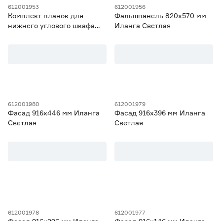
612001953
612001956
Для шкафов шириной 40 см
3
Комплект планок для
Фальшпанель 820х570 мм
Ширина (мм)
Для шкафов шириной 40/80 см
3
нижнего углового шкафа
Иланга Светлая
Для шкафов шириной 45 см
3
720 Иланга Светлая
от
до
Высота (мм)
от
до
612001980
612001979
Фасад 916х446 мм Иланга
Фасад 916х396 мм Иланга
Светлая
Светлая
Гарантия
2 года
29
612001978
612001977