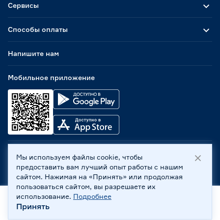
Сервисы
Способы оплаты
Напишите нам
Мобильное приложение
Мы используем файлы cookie, чтобы
ООО «Бауцентр Рус» 2004 -
2026
, 236029, г. Калининград,
предоставить вам лучший опыт работы с нашим
ул. А.Невского, 205. ИНН 7702596813, КПП 390601001 ©
сайтом. Нажимая на «Принять» или продолжая
Все права защищены
пользоваться сайтом, вы разрешаете их
Политика обработки персональных данных
использование.
Подробнее
Правовая информация
Принять
Главная
Каталог
Корзина
Профиль
Охрана труда