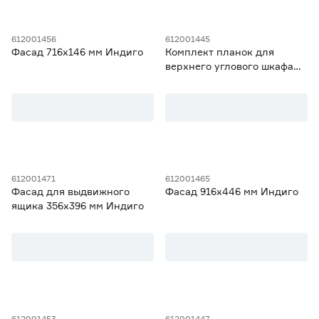
612001456
612001445
Фасад 716х146 мм Индиго
Комплект планок для
верхнего углового шкафа
920 мм Индиго
612001471
612001465
Фасад для выдвижного
Фасад 916х446 мм Индиго
ящика 356х396 мм Индиго
612001453
612001447