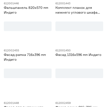
612001446
612001443
Для шкафов шириной 15 см
2
Фальшпанель 820х570 мм
Комплект планок для
Ещё 3
Для шкафов шириной 30/60 см
2
Индиго
нижнего углового шкафа
Для шкафов шириной 40 см
3
720 мм Индиго
Ширина (мм)
Для шкафов шириной 40/80 см
5
Для шкафов шириной 45 см
3
от
до
Высота (мм)
612002455
612001450
Фасад‑рамка 716х396 мм
Фасад 1316х596 мм Индиго
от
до
Индиго
Гарантия
2 года
32
612001448
612002459