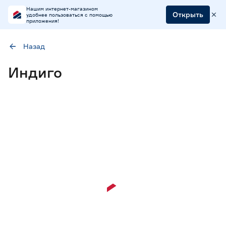
Нашим интернет-магазином
Открыть
удобнее пользоваться с помощью
приложения!
Назад
Наличие в магазинах
Индиго
Ростовское шоссе, 28/7
ул. Селезнева, 4
ул. им. Данилы Волкореза, 2
Цена
от
до
Материал
МДФ в пленке ПВХ
32