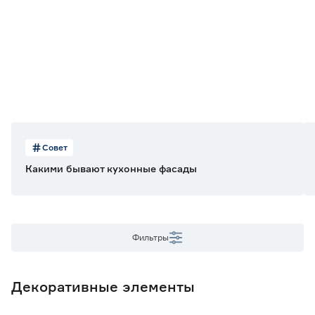
Цвет фасада
Синий
32
Тип поверхности
Без фрезеровки
5
С фрезеровкой
27
Глянцевое покрытие
Совет
Нет
32
Какими бывают кухонные фасады
Вид элемента
Угловые планки
3
Фильтры
Фальшпанель
2
Фасад глухой
24
Фасад под стекло
3
Декоративные элементы
Назначение фасада