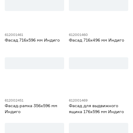
612001461
612001460
Фасад 716х596 мм Индиго
Фасад 716х496 мм Индиго
612002451
612001469
Фасад‑рамка 356х596 мм
Фасад для выдвижного
Индиго
ящика 176х596 мм Индиго