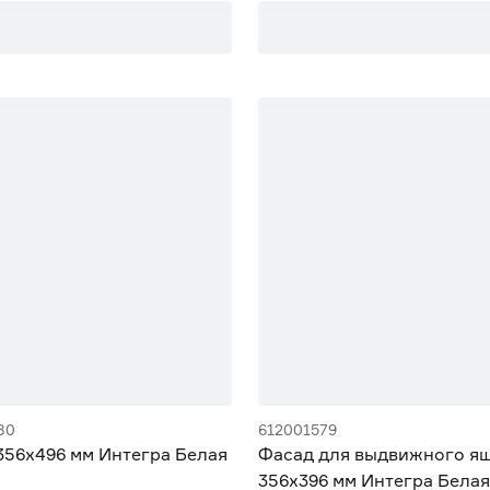
80
612001579
356х496 мм Интегра Белая
Фасад для выдвижного я
356х396 мм Интегра Белая