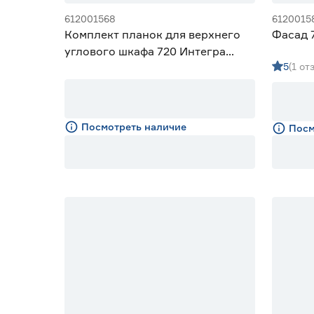
612001568
6120015
Тип поверхности
Комплект планок для верхнего
Фасад 
углового шкафа 720 Интегра
Без фрезеровки
29
5
(1 от
Белая
Глянцевое покрытие
Нет
29
Посмотреть наличие
Посм
Вид элемента
Угловые планки
3
Фальшпанель
2
Фасад глухой
24
Назначение фасада
Для шкафов шириной 15 см
2
Ещё 3
Для шкафов шириной 30/60 см
2
Для шкафов шириной 40 см
3