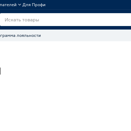
пателей
Для Профи
грамма лояльности
я