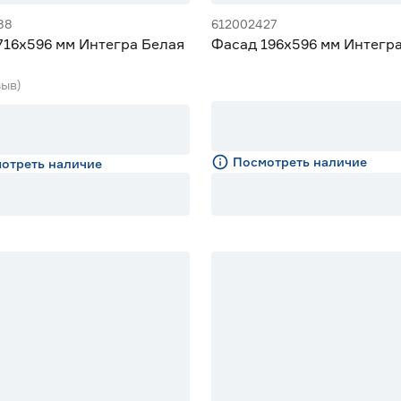
88
612002427
716х596 мм Интегра Белая
Фасад 196х596 мм Интегр
зыв)
Посмотреть наличие
отреть наличие