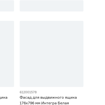
612001578
щика
Фасад для выдвижного ящика
176х796 мм Интегра Белая