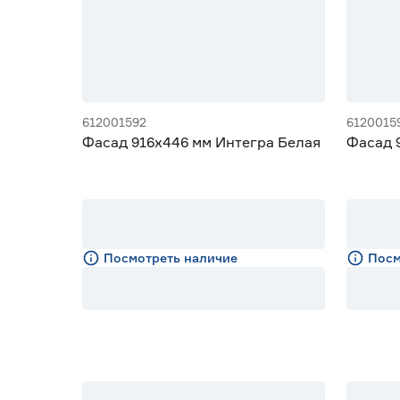
Ширина (мм)
Для шкафов шириной 40/80 см
3
Для шкафов шириной 45 см
3
от
до
Высота (мм)
612001592
6120015
Фасад 916х446 мм Интегра Белая
Фасад 
от
до
Гарантия
Посмотреть наличие
Посм
2 года
29