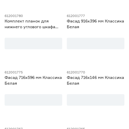
612001780
612001777
Комплект планок для
Фасад 916х396 мм Классика
нижнего углового шкафа
Белая
720 Классика Белая
612001775
612001770
Фасад 716х596 мм Классика
Фасад 716х146 мм Классика
Белая
Белая
612001767
612001765