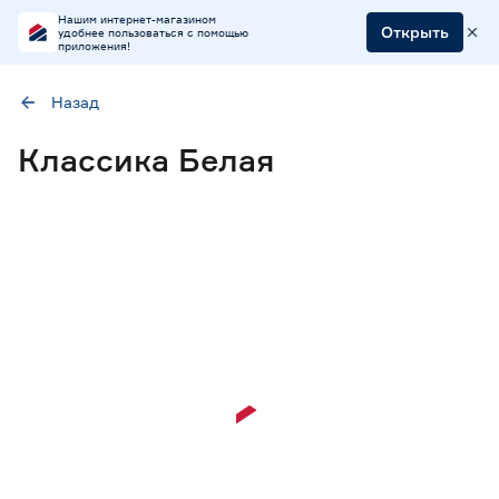
Нашим интернет-магазином
Открыть
удобнее пользоваться с помощью
приложения!
Назад
Наличие в магазинах
Классика Белая
Ростовское шоссе, 28/7
ул. Селезнева, 4
ул. им. Данилы Волкореза, 2
Цена
от
до
Материал
МДФ в пленке ПВХ
34