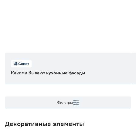
Цвет фасада
Белый
34
Тип поверхности
Без фрезеровки
3
С фрезеровкой
31
Глянцевое покрытие
Совет
Нет
34
Какими бывают кухонные фасады
Вид элемента
Угловые планки
3
Фильтры
Фальшпанель
2
Фасад глухой
26
Фасад под стекло
3
Декоративные элементы
Назначение фасада