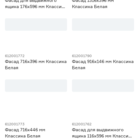
Фасад для выдвижного
Фасад 1316х396 мм
ящика 176х596 мм Классика
Классика Белая
Белая
612001772
612001790
Фасад 716х396 мм Классика
Фасад 916х146 мм Классика
Белая
Белая
612001773
612001762
Фасад 716х446 мм
Фасад для выдвижного
Классика Белая
ящика 116х596 мм Классика