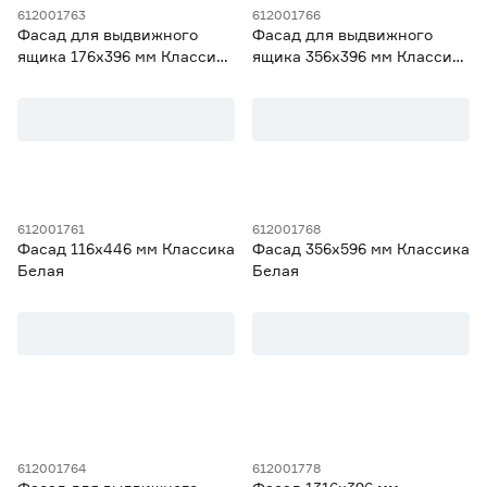
612001763
612001766
Для шкафов шириной 15 см
2
Фасад для выдвижного
Фасад для выдвижного
Ещё 3
Для шкафов шириной 30/60 см
2
ящика 176х396 мм Классика
ящика 356х396 мм Классика
Для шкафов шириной 40 см
3
Белая
Белая
Ширина (мм)
Для шкафов шириной 40/80 см
6
Для шкафов шириной 45 см
3
от
до
Высота (мм)
612001761
612001768
Фасад 116х446 мм Классика
Фасад 356х596 мм Классика
от
до
Белая
Белая
Гарантия
2 года
34
612001764
612001778