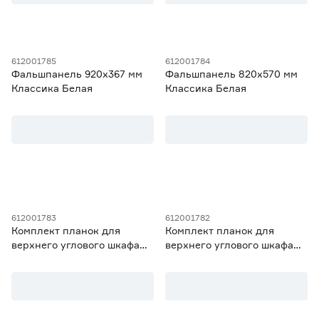
612001785
612001784
Фальшпанель 920х367 мм
Фальшпанель 820х570 мм
Классика Белая
Классика Белая
612001783
612001782
Комплект планок для
Комплект планок для
верхнего углового шкафа
верхнего углового шкафа
920 Классика Белая
720 Классика Белая