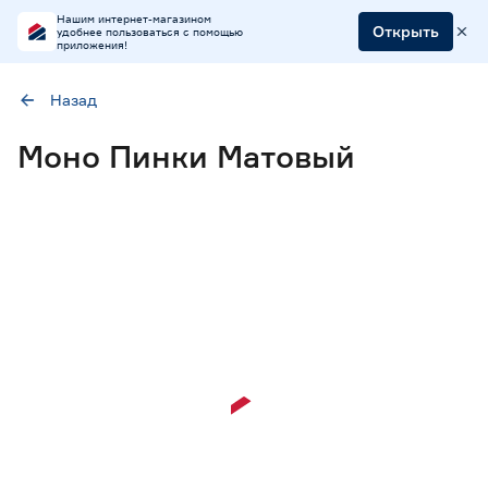
Нашим интернет-магазином
Открыть
удобнее пользоваться с помощью
приложения!
Назад
Наличие в магазинах
Моно Пинки Матовый
Ростовское шоссе, 28/7
ул. Селезнева, 4
ул. им. Данилы Волкореза, 2
Цена
от
до
Материал
МДФ в пленке ПВХ
29