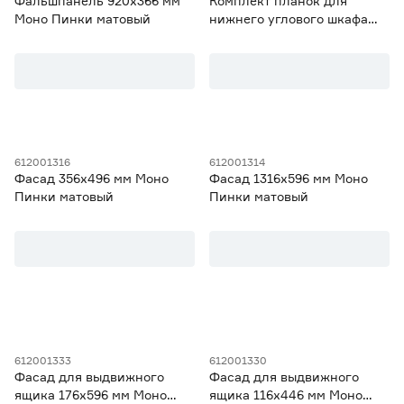
Фальшпанель 920х366 мм
Комплект планок для
Моно Пинки матовый
нижнего углового шкафа
720 Моно Пинки матовый
612001316
612001314
Фасад 356х496 мм Моно
Фасад 1316х596 мм Моно
Пинки матовый
Пинки матовый
612001333
612001330
Фасад для выдвижного
Фасад для выдвижного
ящика 176х596 мм Моно
ящика 116х446 мм Моно