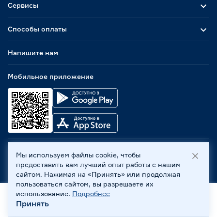
Сервисы
Способы оплаты
Напишите нам
Мобильное приложение
Мы используем файлы cookie, чтобы
ООО «Бауцентр Рус» 2004 -
2026
, 236029, г. Калининград,
предоставить вам лучший опыт работы с нашим
ул. А.Невского, 205. ИНН 7702596813, КПП 390601001 ©
сайтом. Нажимая на «Принять» или продолжая
Все права защищены
пользоваться сайтом, вы разрешаете их
Политика обработки персональных данных
использование.
Подробнее
Правовая информация
Принять
Главная
Каталог
Корзина
Профиль
Охрана труда