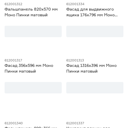
612001312
612001334
Для шкафов шириной 40 см
3
Фальшпанель 820х570 мм
Фасад для выдвижного
Ширина (мм)
Для шкафов шириной 40/80 см
3
Моно Пинки матовый
ящика 176х796 мм Моно
Для шкафов шириной 45 см
3
Пинки матовый
от
до
Высота (мм)
от
до
612001317
612001313
Фасад 356х596 мм Моно
Фасад 1316х396 мм Моно
Пинки матовый
Пинки матовый
Гарантия
2 года
29
612001340
612001337