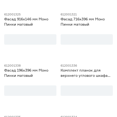
612001325
612001321
Фасад 916х146 мм Моно
Фасад 716х396 мм Моно
Пинки матовый
Пинки матовый
612001338
612001336
Фасад 196х396 мм Моно
Комплект планок для
Пинки матовый
верхнего углового шкафа
720 Моно Пинки матовый
612001335
612001324