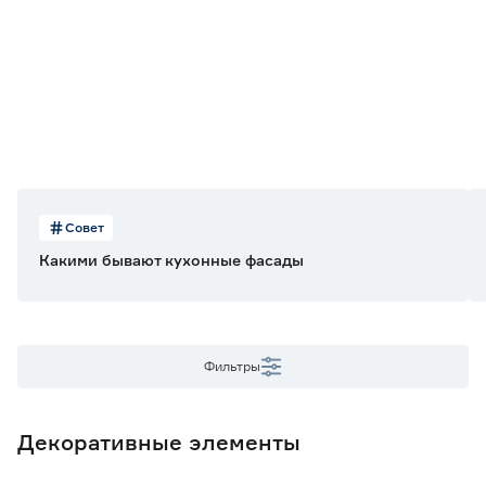
Цвет фасада
Розовый
29
Тип поверхности
Без фрезеровки
29
Глянцевое покрытие
Нет
29
Совет
Какими бывают кухонные фасады
Вид элемента
Угловые планки
3
Фальшпанель
2
Фильтры
Фасад глухой
24
Назначение фасада
Декоративные элементы
Для шкафов шириной 15 см
2
Ещё 3
Для шкафов шириной 30/60 см
2