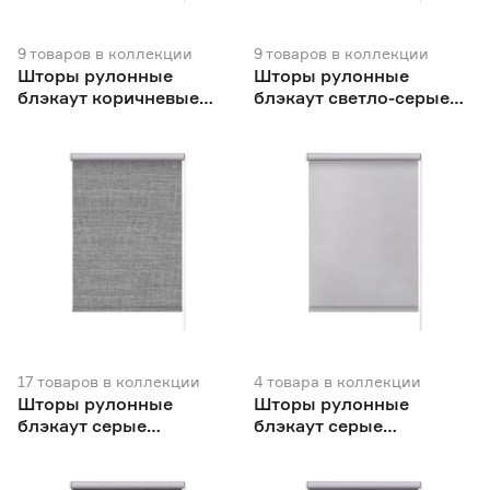
9
товаров
в коллекции
9
товаров
в коллекции
Шторы рулонные
Шторы рулонные
блэкаут коричневые
блэкаут светло-серые
NEODECO Базовый
NEODECO Базовый
17
товаров
в коллекции
4
товара
в коллекции
Шторы рулонные
Шторы рулонные
блэкаут серые
блэкаут серые
NEODECO Модерн
NEODECO Вукси