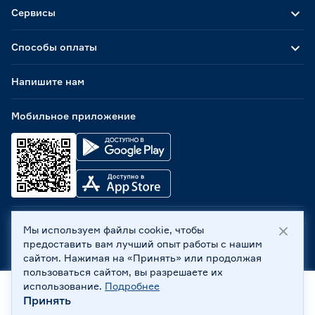
Сервисы
Способы оплаты
Напишите нам
Мобильное приложение
Мы используем файлы cookie, чтобы
ООО «Бауцентр Рус» 2004 -
2026
, 236029, г. Калининград,
предоставить вам лучший опыт работы с нашим
ул. А.Невского, 205. ИНН 7702596813, КПП 390601001 ©
сайтом. Нажимая на «Принять» или продолжая
Все права защищены
пользоваться сайтом, вы разрешаете их
Политика обработки персональных данных
использование.
Подробнее
Правовая информация
Принять
Охрана труда
Главная
Каталог
Корзина
Профиль