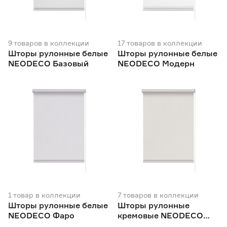
Цвет
Бежевый
238
9
товаров
в коллекции
Ещё 8
17
товаров
в коллекции
Белый
134
Шторы рулонные белые
Шторы рулонные белые
Бордовый
27
NEODECO Базовый
NEODECO Модерн
Рисунок
Голубой
17
Зеленый
45
Да
156
Нет
685
Ширина (см)
40
42.5
45
Ещё 16
47
50
52
Монтаж с засверливанием
Да
831
1
товар
в коллекции
7
товаров
в коллекции
Шторы рулонные белые
Шторы рулонные
NEODECO Фаро
кремовые NEODECO
Монтаж без сверления
Фаро