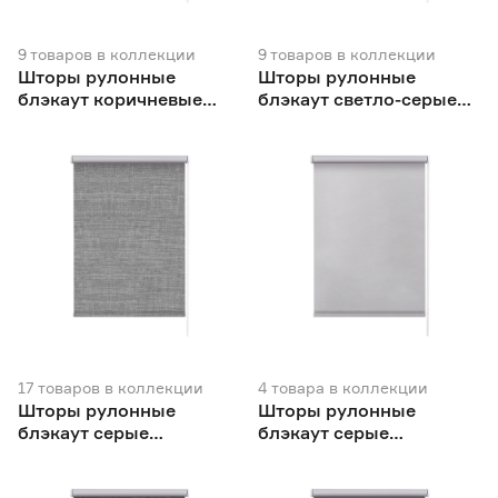
9
товаров
в коллекции
9
товаров
в коллекции
Шторы рулонные
Шторы рулонные
блэкаут коричневые
блэкаут светло-серые
NEODECO Базовый
NEODECO Базовый
17
товаров
в коллекции
4
товара
в коллекции
Шторы рулонные
Шторы рулонные
блэкаут серые
блэкаут серые
NEODECO Модерн
NEODECO Вукси