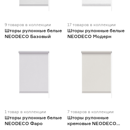
Цвет
Бежевый
238
9
товаров
в коллекции
Ещё 8
17
товаров
в коллекции
Белый
134
Шторы рулонные белые
Шторы рулонные белые
Бордовый
27
NEODECO Базовый
NEODECO Модерн
Рисунок
Голубой
17
Зеленый
44
Да
156
Нет
683
Ширина (см)
40
42.5
45
Ещё 16
47
50
52
Монтаж с засверливанием
Да
829
1
товар
в коллекции
7
товаров
в коллекции
Шторы рулонные белые
Шторы рулонные
NEODECO Фаро
кремовые NEODECO
Монтаж без сверления
Фаро