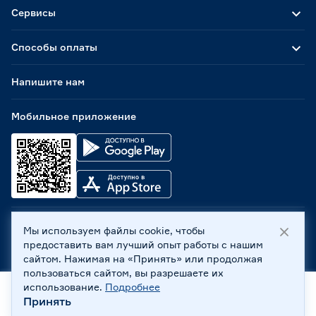
Сервисы
Способы оплаты
Напишите нам
Мобильное приложение
Мы используем файлы cookie, чтобы
ООО «Бауцентр Рус» 2004 -
2026
, 236029, г. Калининград,
предоставить вам лучший опыт работы с нашим
ул. А.Невского, 205. ИНН 7702596813, КПП 390601001 ©
сайтом. Нажимая на «Принять» или продолжая
Все права защищены
пользоваться сайтом, вы разрешаете их
Политика обработки персональных данных
использование.
Подробнее
Правовая информация
Принять
Охрана труда
Главная
Каталог
Корзина
Профиль