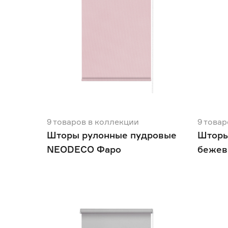
Рисунок
Голубой
17
Зеленый
44
Да
156
Нет
683
Ширина (см)
40
42.5
45
Ещё 16
47
50
52
Монтаж с засверливанием
9
товаров
в коллекции
9
товар
Шторы рулонные пудровые
Шторы
Да
829
NEODECO Фаро
бежев
Монтаж без сверления
Да
691
Нет
138
Светопроницаемость