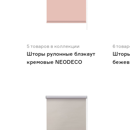
5
товаров
в коллекции
6
товар
Шторы рулонные блэкаут
Шторы
кремовые NEODECO
беже