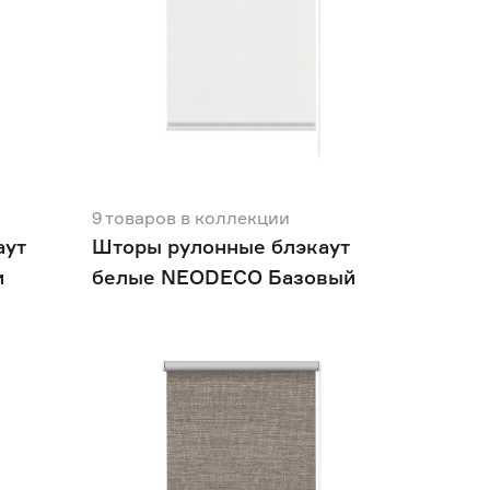
9
товаров
в коллекции
аут
Шторы рулонные блэкаут
и
белые NEODECO Базовый