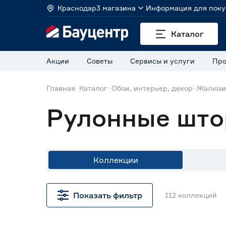
Краснодар
3 магазина
Информация для поку
Каталог
Акции
Советы
Сервисы и услуги
Про
Главная
Каталог
Обои, интерьер, декор
Жалюзи
Рулонные шт
Коллекции
Тип
Показать фильтр
112
коллекций
Комплектующие к шторам
21
рулонным