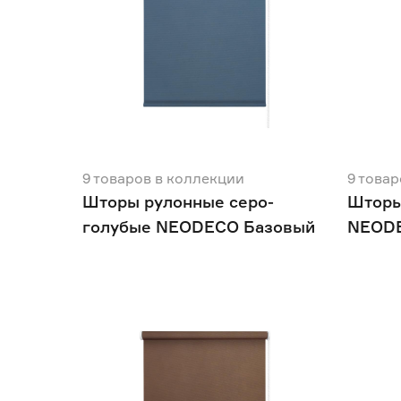
9
товаров
в коллекции
9
товар
Шторы рулонные серо-
Шторы
голубые NEODECO Базовый
NEODE