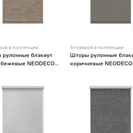
ров
в коллекции
9
товаров
в коллекции
 рулонные блэкаут
Шторы рулонные блэк
-бежевые NEODECO
коричневые NEODECO
н
Базовый