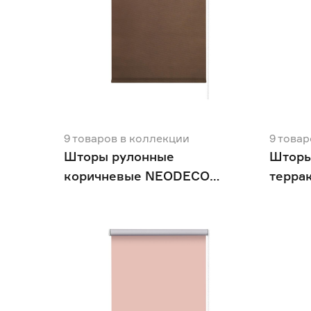
9
товаров
в коллекции
9
товар
Шторы рулонные
Шторы
коричневые NEODECO
терра
Базовый
Базов