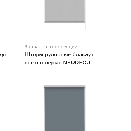
9
товаров
в коллекции
аут
Шторы рулонные блэкаут
светло-серые NEODECO
Базовый