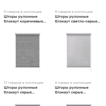
9
товаров
в коллекции
9
товаров
в коллекции
Шторы рулонные
Шторы рулонные
блэкаут коричневые
блэкаут светло-серые
NEODECO Базовый
NEODECO Базовый
17
товаров
в коллекции
4
товара
в коллекции
Шторы рулонные
Шторы рулонные
блэкаут серые
блэкаут серые
NEODECO Модерн
NEODECO Вукси