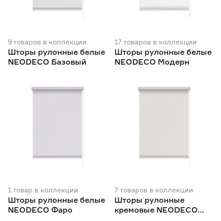
Цвет
Бежевый
238
9
товаров
в коллекции
Ещё 8
17
товаров
в коллекции
Белый
134
Шторы рулонные белые
Шторы рулонные белые
Бордовый
27
NEODECO Базовый
NEODECO Модерн
Рисунок
Голубой
17
Зеленый
44
Да
156
Нет
683
Ширина (см)
40
42.5
45
Ещё 16
47
50
52
Монтаж с засверливанием
Да
829
1
товар
в коллекции
7
товаров
в коллекции
Шторы рулонные белые
Шторы рулонные
NEODECO Фаро
кремовые NEODECO
Монтаж без сверления
Фаро