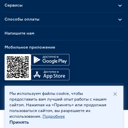
Сервисы
Способы оплаты
Напишите нам
Мобильное приложение
Мы используем файлы cookie, чтобы
ООО «Бауцентр Рус» 2004 -
2026
, 236029, г. Калининград,
предоставить вам лучший опыт работы с нашим
ул. А.Невского, 205. ИНН 7702596813, КПП 390601001 ©
сайтом. Нажимая на «Принять» или продолжая
Все права защищены
пользоваться сайтом, вы разрешаете их
Политика обработки персональных данных
использование.
Подробнее
Правовая информация
Принять
Охрана труда
Главная
Каталог
Корзина
Профиль