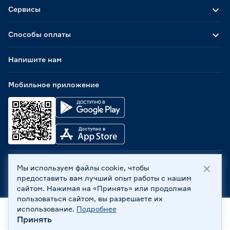
Сервисы
Способы оплаты
Напишите нам
Мобильное приложение
Мы используем файлы cookie, чтобы
ООО «Бауцентр Рус» 2004 -
2026
, 236029, г. Калининград,
предоставить вам лучший опыт работы с нашим
ул. А.Невского, 205. ИНН 7702596813, КПП 390601001 ©
сайтом. Нажимая на «Принять» или продолжая
Все права защищены
пользоваться сайтом, вы разрешаете их
Политика обработки персональных данных
использование.
Подробнее
Правовая информация
Принять
Охрана труда
Главная
Каталог
Корзина
Профиль