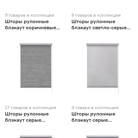
9
товаров
в коллекции
9
товаров
в коллекции
Шторы рулонные
Шторы рулонные
блэкаут коричневые
блэкаут светло-серые
NEODECO Базовый
NEODECO Базовый
17
товаров
в коллекции
4
товара
в коллекции
Шторы рулонные
Шторы рулонные
блэкаут серые
блэкаут серые
NEODECO Модерн
NEODECO Вукси