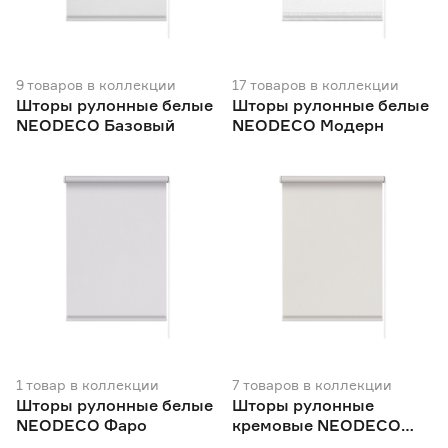
Цвет
Бежевый
238
9
товаров
в коллекции
Ещё 8
17
товаров
в коллекции
Белый
134
Шторы рулонные белые
Шторы рулонные белые
Бордовый
27
NEODECO Базовый
NEODECO Модерн
Рисунок
Голубой
17
Зеленый
45
Да
156
Нет
684
Ширина (см)
40
42.5
45
Ещё 16
47
50
52
Монтаж с засверливанием
Да
830
1
товар
в коллекции
7
товаров
в коллекции
Шторы рулонные белые
Шторы рулонные
NEODECO Фаро
кремовые NEODECO
Монтаж без сверления
Фаро