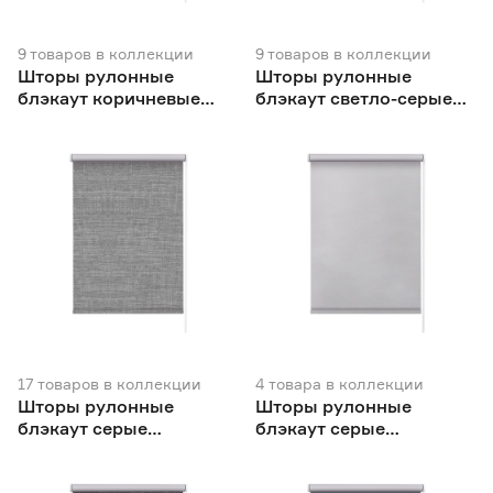
9
товаров
в коллекции
9
товаров
в коллекции
Шторы рулонные
Шторы рулонные
блэкаут коричневые
блэкаут светло-серые
NEODECO Базовый
NEODECO Базовый
17
товаров
в коллекции
4
товара
в коллекции
Шторы рулонные
Шторы рулонные
блэкаут серые
блэкаут серые
NEODECO Модерн
NEODECO Вукси