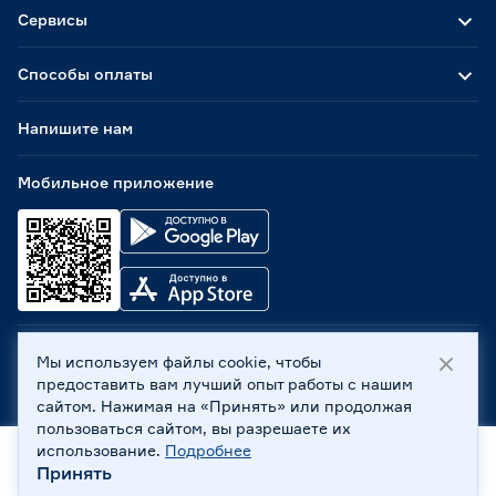
Сервисы
Способы оплаты
Напишите нам
Мобильное приложение
Мы используем файлы cookie, чтобы
ООО «Бауцентр Рус» 2004 -
2026
, 236029, г. Калининград,
предоставить вам лучший опыт работы с нашим
ул. А.Невского, 205. ИНН 7702596813, КПП 390601001 ©
сайтом. Нажимая на «Принять» или продолжая
Все права защищены
пользоваться сайтом, вы разрешаете их
Политика обработки персональных данных
использование.
Подробнее
Правовая информация
Принять
Охрана труда
Главная
Каталог
Корзина
Профиль