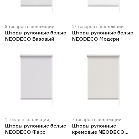
Цвет
Бежевый
238
9
товаров
в коллекции
Ещё 8
17
товаров
в коллекции
Белый
134
Шторы рулонные белые
Шторы рулонные белые
Бордовый
27
NEODECO Базовый
NEODECO Модерн
Рисунок
Голубой
17
Зеленый
44
Да
155
Нет
683
Ширина (см)
40
42.5
45
Ещё 16
47
50
52
Монтаж с засверливанием
Да
828
1
товар
в коллекции
7
товаров
в коллекции
Шторы рулонные белые
Шторы рулонные
NEODECO Фаро
кремовые NEODECO
Монтаж без сверления
Фаро