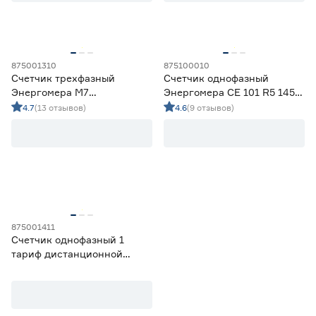
Марка
Меркурий
1
Энергомера
4
875001310
875100010
Счетчик трехфазный
Счетчик однофазный
Энергомера M7
Энергомера СЕ 101 R5 145
Страна производства
однотарифный 5(60)А
M
4.7
(13 отзывов)
4.6
(9 отзывов)
Китай
1
Россия
4
Гарантия
3 года
1
4 года
1
875001411
5 лет
1
Счетчик однофазный 1
тариф дистанционной
передачи Энергомера
CE208 R7