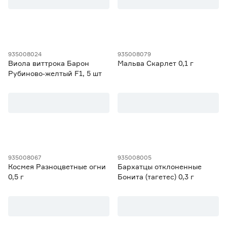
Семена однолетних цветов
81
Цена
от
до
935008024
935008079
Виола виттрока Барон
Мальва Скарлет 0,1 г
Рубиново‑желтый F1, 5 шт
Культура
Агератум
0
Ещё 95
Аквилегия
1
Алиссум
0
Марка
Амарант
0
Арабис
0
Agroni
25
935008067
935008005
Космея Разноцветные огни
Бархатцы отклоненные
Ещё 7
Darit
7
0,5 г
Бонита (тагетес) 0,3 г
happy plant
1
Страна производства
no name
1
Агроуспех
138
Китай
1
Россия
114