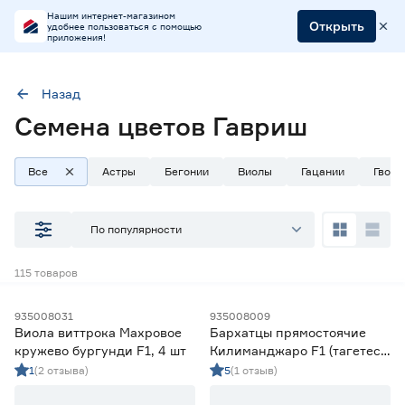
Нашим интернет-магазином
Открыть
удобнее пользоваться с помощью
приложения!
Назад
Семена цветов Гавриш
Марка
Гавриш
Все
Астры
Бегонии
Виолы
Гацании
Гвозд
Наличие в магазинах
По популярности
Ростовское шоссе, 28/7
115
товаров
ул. Селезнева, 4
ул. им. Данилы Волкореза, 2
935008031
935008009
Виола виттрока Махровое
Бархатцы прямостоячие
Тип
кружево бургунди F1, 4 шт
Килиманджаро F1 (тагетес)
0,05 г
1
(2 отзыва)
5
(1 отзыв)
Семена двулетних цветов
15
Семена многолетних цветов
19