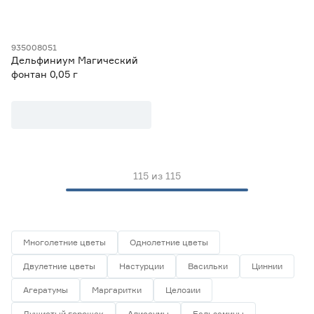
935008051
Дельфиниум Магический
фонтан 0,05 г
115
из
115
Многолетние цветы
Однолетние цветы
Двулетние цветы
Настурции
Васильки
Циннии
Агератумы
Маргаритки
Целозии
Душистый горошек
Алиссумы
Бальзамины