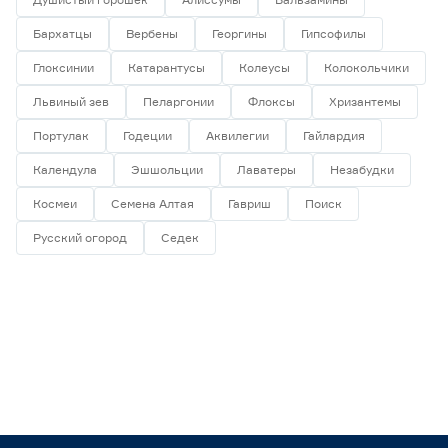
Бархатцы
Вербены
Георгины
Гипсофилы
Глоксинии
Катарантусы
Колеусы
Колокольчики
Львиный зев
Пеларгонии
Флоксы
Хризантемы
Портулак
Годеции
Аквилегии
Гайлардия
Календула
Эшшольции
Лаватеры
Незабудки
Космеи
Семена Алтая
Гавриш
Поиск
Русский огород
Седек