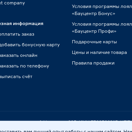
t сompany
Условия программы лоя
«Бауцентр Бонус»
езная информация
Условия программы лоя
«Бауцентр Профи»
оплатить заказ
Подарочные карты
добавить бонусную карту
Цены и наличие товара
заказать онлайн
Правила продажи
заказать по телефону
выписать счёт
. Калининград, ул. А.Невского, 205. ИНН 7702596813, К
доставить вам лучший опыт работы с нашим сайтом. На
Правовая информация
Охрана труда