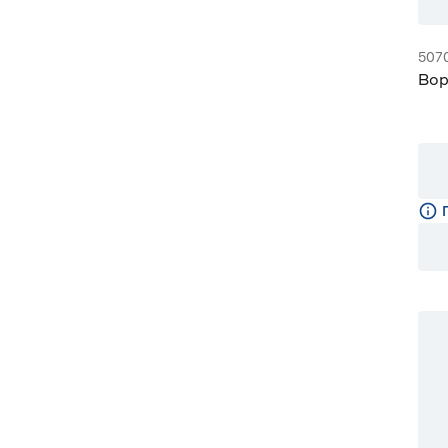
507
Вор