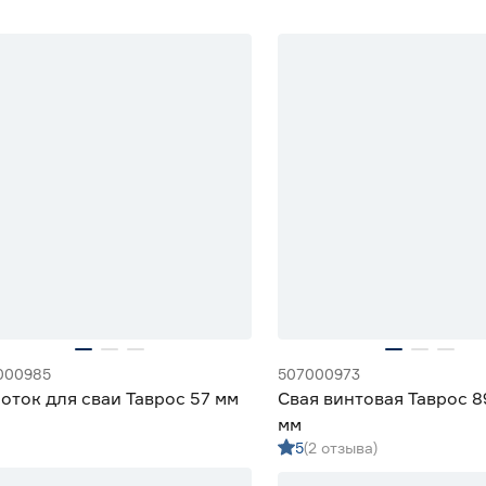
000985
507000973
оток для сваи Таврос 57 мм
Свая винтовая Таврос 
мм
5
(2 отзыва)