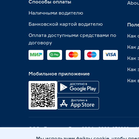
Способы оплаты
Abou
Наличными водителю
Банковской картой водителю
Пол
Оплата доступными средствами по
Как 
договору
Как 
Как 
Как 
Мобильное приложение
Как 
ООО «Бауцентр Рус» 2004 -
2026
, 236029, г
Политика обработки персональных данных
Мы используем файлы cookie, чтобы пре