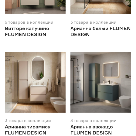
Да
437
Наличие умывальника
9
товаров
в коллекции
3
товара
в коллекции
Витторе капучино
Арианна белый FLUMEN
Да
187
FLUMEN DESIGN
DESIGN
Нет
268
Поверхность фасада
Глянцевая
195
Матовая
222
Материал фасада
Зеркало
12
ЛДСП
63
ЛДСП (эмаль)
13
ЛМДФ
1
3
товара
в коллекции
3
товара
в коллекции
МДФ (пленка)
174
Арианна тирамису
Арианна авокадо
FLUMEN DESIGN
FLUMEN DESIGN