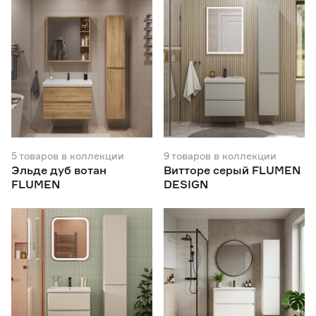
Под дерево
44
от
до
Высота (см)
от
до
Глубина (см)
5
товаров
в коллекции
9
товаров
в коллекции
Эльде дуб вотан
Витторе серый FLUMEN
от
до
FLUMEN
DESIGN
Тип монтажа
Напольный
128
Подвесной
278
Доводчики