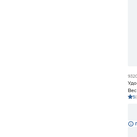
932
Удо
Вес
5