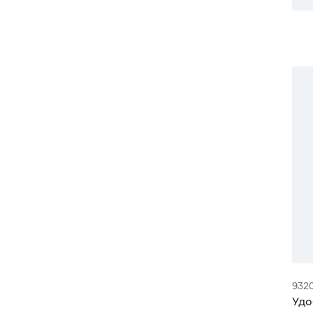
932
Удо