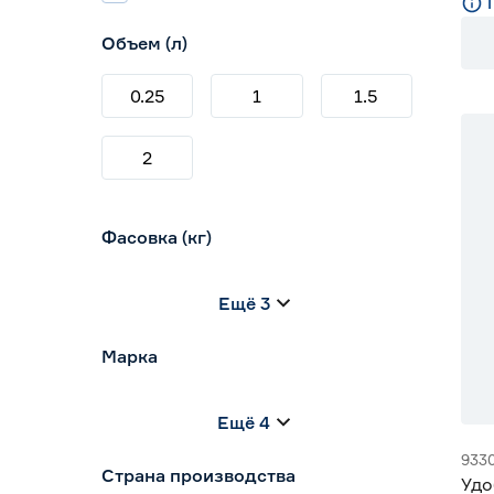
Объем (л)
0.25
1
1.5
2
Фасовка (кг)
0.1
0.5
0.75
Ещё 3
1
2.5
5
Марка
Bona Forte
6
Ещё 4
FERTIKA
9
TRAVENA
4
933
Страна производства
Агрикола
1
Удо