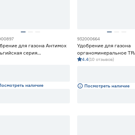
000897
932000664
брение для газона Антимох
Удобрение для газона
ьгийская серия
органоминеральное TR
4.4
(10 отзывов)
аникМикс 750 г
кг
Посмотреть наличие
Посмотреть наличие