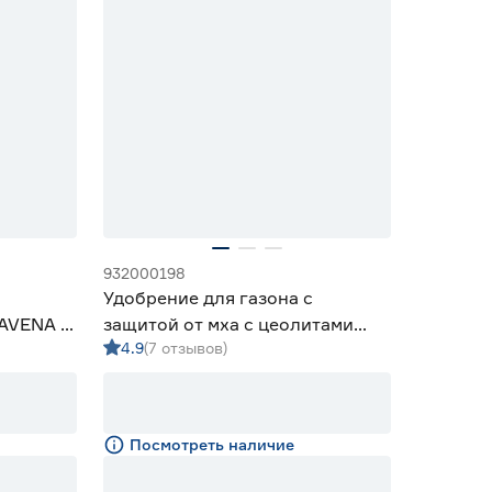
932000198
Удобрение для газона с
AVENA 1
защитой от мха с цеолитами
4.9
(7 отзывов)
Bona Forte 5 кг
Посмотреть наличие