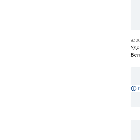
932
Удо
Бел
Орг