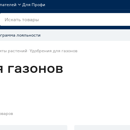
пателей
Для Профи
грамма лояльности
иты растений
Удобрения для газонов
 газонов
оваров