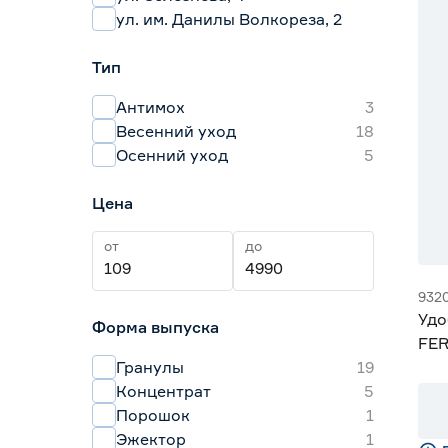
ул. им. Данилы Волкореза, 2
Тип
Антимох
3
Весенний уход
18
Осенний уход
5
Цена
от
до
932
Удо
Форма выпуска
FER
Гранулы
19
Концентрат
5
Порошок
1
Эжектор
1