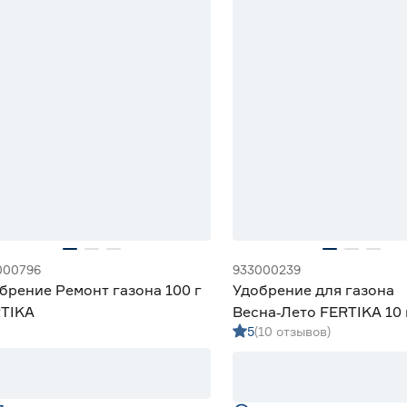
000796
933000239
брение Ремонт газона 100 г
Удобрение для газона
TIKA
Весна‑Лето FERTIKA 10 
5
(10 отзывов)