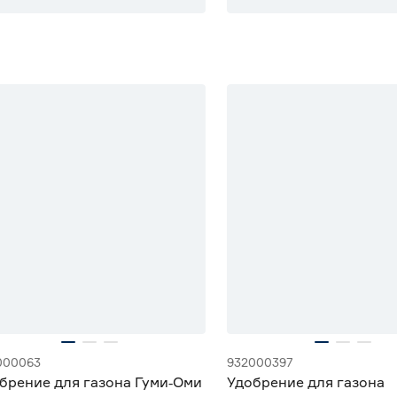
000063
932000397
брение для газона Гуми‑Оми
Удобрение для газона