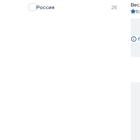
Аминосил
1
Вес
Россия
26
5