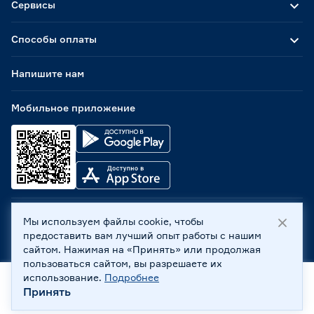
Сервисы
Способы оплаты
Напишите нам
Мобильное приложение
Мы используем файлы cookie, чтобы
ООО «Бауцентр Рус» 2004 -
2026
, 236029, г. Калининград,
предоставить вам лучший опыт работы с нашим
ул. А.Невского, 205. ИНН 7702596813, КПП 390601001 ©
сайтом. Нажимая на «Принять» или продолжая
Все права защищены
пользоваться сайтом, вы разрешаете их
Политика обработки персональных данных
использование.
Подробнее
Правовая информация
Принять
Главная
Каталог
Корзина
Профиль
Охрана труда