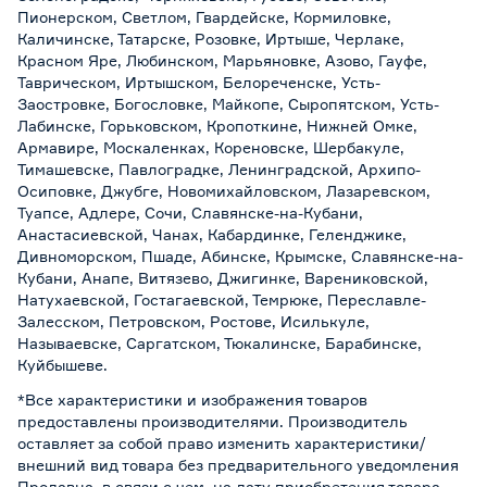
Пионерском, Светлом, Гвардейске, Кормиловке,
Каличинске, Татарске, Розовке, Иртыше, Черлаке,
Красном Яре, Любинском, Марьяновке, Азово, Гауфе,
Таврическом, Иртышском, Белореченске, Усть-
Заостровке, Богословке, Майкопе, Сыропятском, Усть-
Лабинске, Горьковском, Кропоткине, Нижней Омке,
Армавире, Москаленках, Кореновске, Шербакуле,
Тимашевске, Павлоградке, Ленинградской, Архипо-
Осиповке, Джубге, Новомихайловском, Лазаревском,
Туапсе, Адлере, Сочи, Славянске-на-Кубани,
Анастасиевской, Чанах, Кабардинке, Геленджике,
Дивноморском, Пшаде, Абинске, Крымске, Славянске-на-
Кубани, Анапе, Витязево, Джигинке, Варениковской,
Натухаевской, Гостагаевской, Темрюке, Переславле-
Залесском, Петровском, Ростове, Исилькуле,
Называевске, Саргатском, Тюкалинске, Барабинске,
Куйбышеве.
*Все характеристики и изображения товаров
предоставлены производителями. Производитель
оставляет за собой право изменить характеристики/
внешний вид товара без предварительного уведомления
Продавца, в связи с чем, на дату приобретения товара