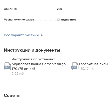
Объем (л)
220
Расположение слива
Стандартное
Диаметр слива (мм)
52
Все характеристики
Материал
Акрил
Инструкции и документы
Тип материала
100% ПММА
Инструкция по установке
Толщина материала (мм)
4
Акриловая ванна Cersanit Virgo
Габаритная схем
170x75 см.pdf
157.17 кб
Антискользящее покрытие
Нет
2.52 мб
Комплектация
Ванна, инструкция
Ножки в комплекте
Нет
Советы
Размер (ДхШ) см
170х75