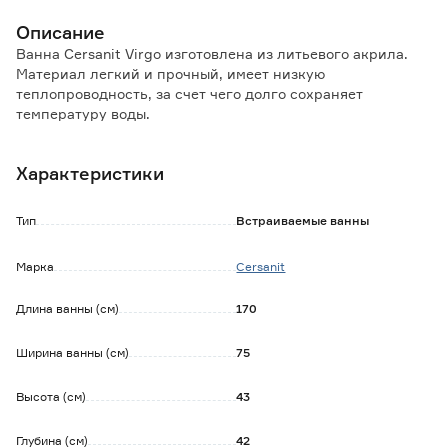
Описание
Ванна Cersanit Virgo изготовлена из литьевого акрила.
Материал легкий и прочный, имеет низкую
теплопроводность, за счет чего долго сохраняет
температуру воды.
Особенности и преимущества:
Характеристики
- гладкая поверхность предотвращает размножение
бактерий;
- низкий уровень шума при наборе воды;
Тип
Встраиваемые ванны
- износостойкость;
- ремонтопригодность.
Марка
Cersanit
Обратите внимание:
Длина ванны (см)
170
Для чистки акриловой ванны не рекомендуется
использовать порошки с абразивами и чистящие
средства с хлором.
Ширина ванны (см)
75
Ножки, панель и сифон в комплект не входят.
Высота (см)
43
Глубина (см)
42