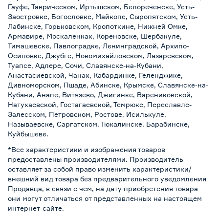
Гауфе, Таврическом, Иртышском, Белореченске, Усть-
Заостровке, Богословке, Майкопе, Сыропятском, Усть-
Лабинске, Горьковском, Кропоткине, Нижней Омке,
Армавире, Москаленках, Кореновске, Шербакуле,
Тимашевске, Павлоградке, Ленинградской, Архипо-
Осиповке, Джубге, Новомихайловском, Лазаревском,
Туапсе, Адлере, Сочи, Славянске-на-Кубани,
Анастасиевской, Чанах, Кабардинке, Геленджике,
Дивноморском, Пшаде, Абинске, Крымске, Славянске-на-
Кубани, Анапе, Витязево, Джигинке, Варениковской,
Натухаевской, Гостагаевской, Темрюке, Переславле-
Залесском, Петровском, Ростове, Исилькуле,
Называевске, Саргатском, Тюкалинске, Барабинске,
Куйбышеве.
*Все характеристики и изображения товаров
предоставлены производителями. Производитель
оставляет за собой право изменить характеристики/
внешний вид товара без предварительного уведомления
Продавца, в связи с чем, на дату приобретения товара
они могут отличаться от представленных на настоящем
интернет-сайте.