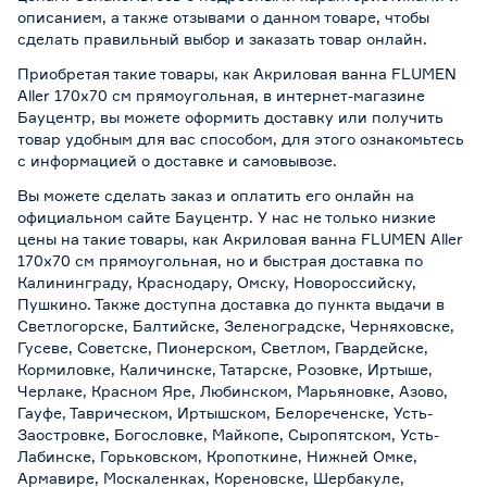
описанием, а также отзывами о данном товаре, чтобы
сделать правильный выбор и заказать товар онлайн.
Приобретая такие товары, как Акриловая ванна FLUMEN
Aller 170х70 см прямоугольная, в интернет-магазине
Бауцентр, вы можете оформить доставку или получить
товар удобным для вас способом, для этого ознакомьтесь
с информацией о
доставке и самовывозе
.
Вы можете сделать заказ и оплатить его онлайн на
официальном сайте Бауцентр. У нас не только низкие
цены на такие товары, как Акриловая ванна FLUMEN Aller
170х70 см прямоугольная, но и быстрая доставка по
Калининграду, Краснодару, Омску, Новороссийску,
Пушкино. Также доступна доставка до пункта выдачи в
Светлогорске, Балтийске, Зеленоградске, Черняховске,
Гусеве, Советске, Пионерском, Светлом, Гвардейске,
Кормиловке, Каличинске, Татарске, Розовке, Иртыше,
Черлаке, Красном Яре, Любинском, Марьяновке, Азово,
Гауфе, Таврическом, Иртышском, Белореченске, Усть-
Заостровке, Богословке, Майкопе, Сыропятском, Усть-
Лабинске, Горьковском, Кропоткине, Нижней Омке,
Армавире, Москаленках, Кореновске, Шербакуле,