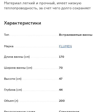
Материал легкий и прочный, имеет низкую
теплопроводность, за счет чего долго сохраняет
температуру воды.
Характеристики
Особенности и преимущества:
- гладкая поверхность предотвращает размножение
бактерий;
Тип
Встраиваемые ванны
- низкий уровень шума при наборе воды;
- износостойкость.
Марка
FLUMEN
Обратите внимание:
Длина ванны (см)
170
Для чистки акриловой ванны не рекомендуется
использовать порошки с абразивами и чистящие
средства с хлором.
Ширина ванны (см)
70
Ножки, панель и сифон в комплект не входят.
Высота (см)
47
Глубина (см)
44
Объем (л)
200
Расположение слива
Стандартное