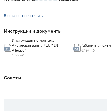
Диаметр слива (мм)
50
Все характеристики
Материал
Акрил
Инструкции и документы
Тип материала
АБС/ПММА
Инструкция по монтажу
Толщина материала (мм)
4
Акриловая ванна FLUMEN
Габаритная схем
Aller.pdf
67.97 кб
Антискользящее покрытие
Нет
1.55 мб
Комплектация
Ванна, инструкция
Ножки в комплекте
Нет
Советы
Размер (ДхШ) см
170х70
Форма
Прямоугольная
Гарантия
20 лет