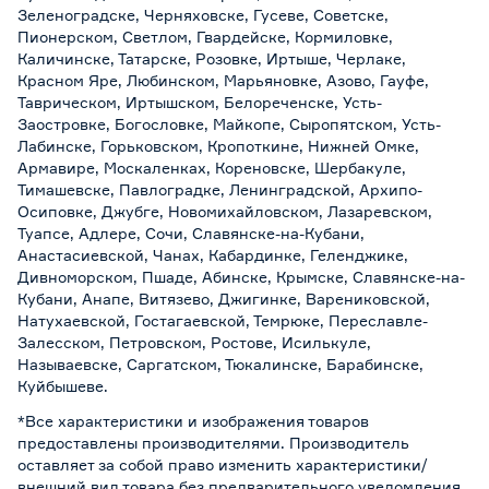
Зеленоградске, Черняховске, Гусеве, Советске,
Пионерском, Светлом, Гвардейске, Кормиловке,
Каличинске, Татарске, Розовке, Иртыше, Черлаке,
Красном Яре, Любинском, Марьяновке, Азово, Гауфе,
Таврическом, Иртышском, Белореченске, Усть-
Заостровке, Богословке, Майкопе, Сыропятском, Усть-
Лабинске, Горьковском, Кропоткине, Нижней Омке,
Армавире, Москаленках, Кореновске, Шербакуле,
Тимашевске, Павлоградке, Ленинградской, Архипо-
Осиповке, Джубге, Новомихайловском, Лазаревском,
Туапсе, Адлере, Сочи, Славянске-на-Кубани,
Анастасиевской, Чанах, Кабардинке, Геленджике,
Дивноморском, Пшаде, Абинске, Крымске, Славянске-на-
Кубани, Анапе, Витязево, Джигинке, Варениковской,
Натухаевской, Гостагаевской, Темрюке, Переславле-
Залесском, Петровском, Ростове, Исилькуле,
Называевске, Саргатском, Тюкалинске, Барабинске,
Куйбышеве.
*Все характеристики и изображения товаров
предоставлены производителями. Производитель
оставляет за собой право изменить характеристики/
внешний вид товара без предварительного уведомления