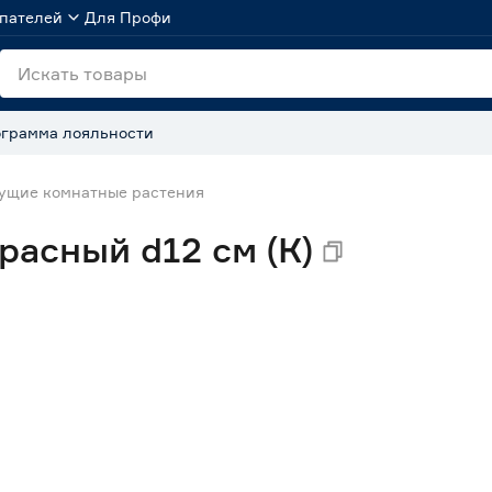
пателей
Для Профи
грамма лояльности
ущие комнатные растения
асный d12 см (К)