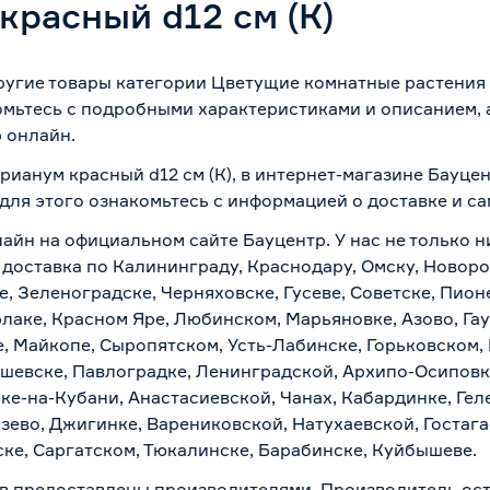
красный d12 см (К)
другие товары категории Цветущие комнатные растения 
омьтесь с подробными характеристиками и описанием, а
 онлайн.
рианум красный d12 см (К), в интернет-магазине Бауце
 для этого ознакомьтесь с информацией о
доставке и с
лайн на официальном сайте Бауцентр. У нас не только н
я доставка по Калининграду, Краснодару, Омску, Новор
е, Зеленоградске, Черняховске, Гусеве, Советске, Пион
рлаке, Красном Яре, Любинском, Марьяновке, Азово, Га
е, Майкопе, Сыропятском, Усть-Лабинске, Горьковском,
ашевске, Павлоградке, Ленинградской, Архипо-Осиповк
ске-на-Кубани, Анастасиевской, Чанах, Кабардинке, Ге
зево, Джигинке, Варениковской, Натухаевской, Гостаг
ске, Саргатском, Тюкалинске, Барабинске, Куйбышеве.
в предоставлены производителями. Производитель ост