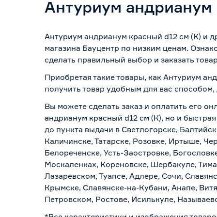
Антуриум андрианум 
Антуриум андрианум красный d12 см (К) и 
магазина Бауцентр по низким ценам. Ознак
сделать правильный выбор и заказать товар
Приобретая такие товары, как Антуриум анд
получить товар удобным для вас способом,
Вы можете сделать заказ и оплатить его он
андрианум красный d12 см (К), но и быстра
до пункта выдачи в Светлогорске, Балтийск
Каличинске, Татарске, Розовке, Иртыше, Че
Белореченске, Усть-Заостровке, Богословк
Москаленках, Кореновске, Шербакуле, Тим
Лазаревском, Туапсе, Адлере, Сочи, Славян
Крымске, Славянске-на-Кубани, Анапе, Витя
Петровском, Ростове, Исилькуле, Называев
*Все характеристики и изображения товаро