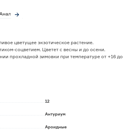
Аналоги
ливое цветущее экзотическое растение.
иком-соцветием. Цветет с весны и до осени.
нии прохладной зимовки при температуре от +16 до
здуху и беречь от сквозняков. Требуется ежедневно
ротирать их от пыли влажной губкой.
стоя воды в грунте.
12
Антуриум
Ароидные