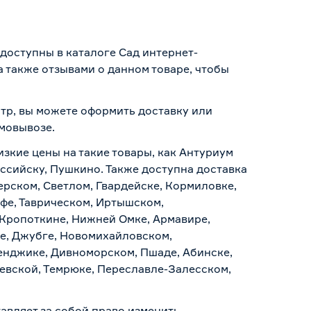
доступны в каталоге Сад интернет-
 также отзывами о данном товаре, чтобы
нтр, вы можете оформить доставку или
амовывозе
.
изкие цены на такие товары, как Антуриум
оссийску, Пушкино. Также доступна доставка
ерском, Светлом, Гвардейске, Кормиловке,
уфе, Таврическом, Иртышском,
 Кропоткине, Нижней Омке, Армавире,
е, Джубге, Новомихайловском,
ленджике, Дивноморском, Пшаде, Абинске,
аевской, Темрюке, Переславле-Залесском,
авляет за собой право изменить