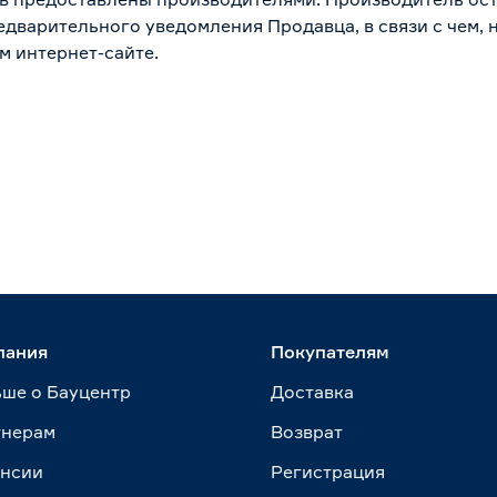
дварительного уведомления Продавца, в связи с чем, н
м интернет-сайте.
пания
Покупателям
ше о Бауцентр
Доставка
тнерам
Возврат
ансии
Регистрация