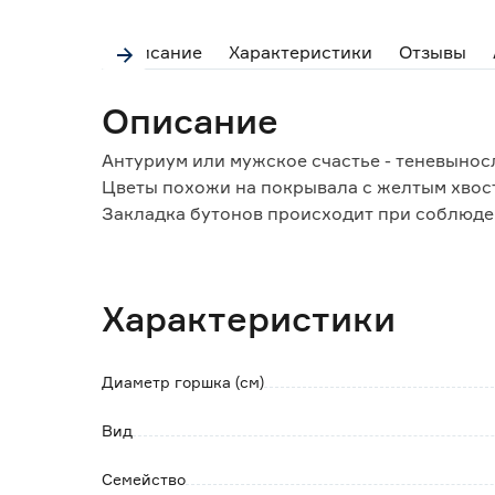
Описание
Характеристики
Отзывы
Описание
Антуриум или мужское счастье - теневынос
Цветы похожи на покрывала с желтым хвост
Закладка бутонов происходит при соблюде
+18°C.
Необходимо обеспечить корням доступ к во
опрыскивать листья из пульверизатора и п
Характеристики
Растение не переносит переувлажнения и за
Диаметр горшка (см)
Вид
Семейство