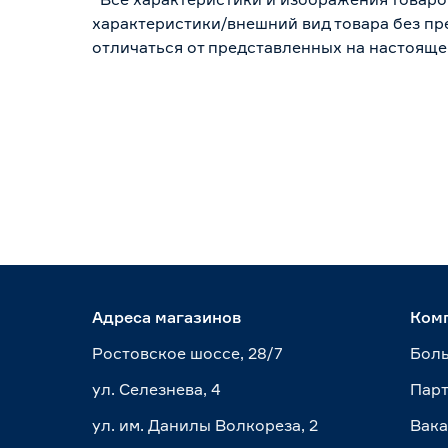
характеристики/внешний вид товара без пре
отличаться от представленных на настояще
Адреса магазинов
Ком
Ростовское шоссе, 28/7
Боль
ул. Селезнева, 4
Пар
ул. им. Данилы Волкореза, 2
Вак