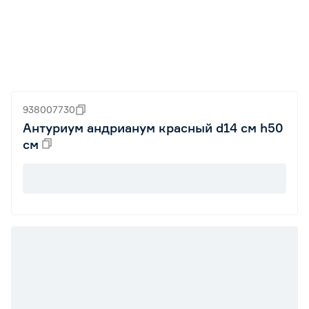
938007730
Антуриум андрианум красный d14 см h50
см