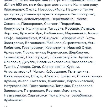
d14 см h50 см, но и быстрая доставка по Калининграду,
Краснодару, Омску, Новороссийску, Пушкино. Также
доступна доставка до пункта выдачи в Светлогорске,
Балтийске, Зеленоградске, Черняховске, Гусеве,
Советске, Пионерском, Светлом, Гвардейске,
Кормиловке, Каличинске, Татарске, Розовке, Иртыше,
Черлаке, Красном Яре, Любинском, Марьяновке, Азово,
Гауфе, Таврическом, Иртышском, Белореченске, Усть-
Заостровке, Богословке, Майкопе, Сыропятском, Усть-
Лабинске, Горьковском, Кропоткине, Нижней Омке,
Армавире, Москаленках, Кореновске, Шербакуле,
Тимашевске, Павлоградке, Ленинградской, Архипо-
Осиповке, Джубге, Новомихайловском, Лазаревском,
Туапсе, Адлере, Сочи, Славянске-на-Кубани,
Анастасиевской, Чанах, Кабардинке, Геленджике,
Дивноморском, Пшаде, Абинске, Крымске, Славянске-на-
Кубани, Анапе, Витязево, Джигинке, Варениковской,
Натухаевской, Гостагаевской, Темрюке, Переславле-
Залесском, Петровском, Ростове, Исилькуле,
Называевске, Саргатском, Тюкалинске, Барабинске,
Куйбышеве.