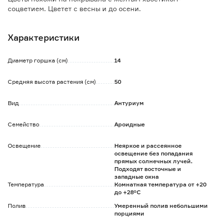
соцветием. Цветет с весны и до осени.
Закладка бутонов происходит при соблюдении
прохладной зимовки при температуре от +16 до +18°C.
Характеристики
Необходимо обеспечить корням доступ к воздуху и
беречь от сквозняков. Требуется ежедневно опрыскивать
листья из пульверизатора и протирать их от пыли
Диаметр горшка (см)
14
влажной губкой.
Растение не переносит переувлажнения и застоя воды в
Средняя высота растения (см)
50
грунте.
Вид
Антуриум
Семейство
Ароидные
Освещение
Неяркое и рассеянное
освещение без попадания
прямых солнечных лучей.
Подходят восточные и
западные окна
Температура
Комнатная температура от +20
до +28°C
Полив
Умеренный полив небольшими
порциями