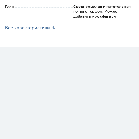
Грунт
Среднерыхлая и питательная
почва с торфом. Можно
добавить мох сфагнум
Страна производства
Польша
Все характеристики
Вес брутто (кг)
0