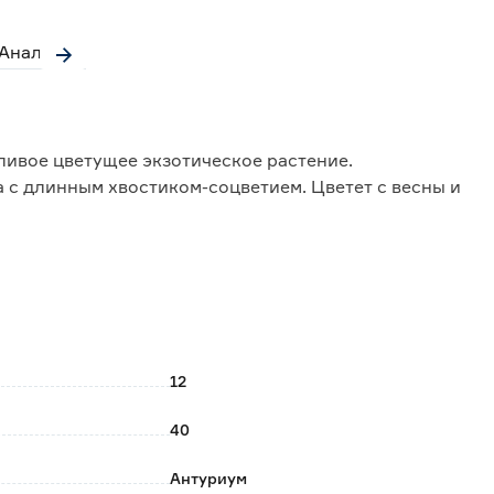
Аналоги
ливое цветущее экзотическое растение.
 с длинным хвостиком-соцветием. Цветет с весны и
нии прохладной зимовки при температуре от +16 до
здуху и беречь от сквозняков. Требуется ежедневно
ротирать их от пыли влажной губкой.
стоя воды в грунте.
12
40
Антуриум