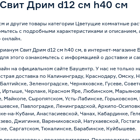
Свит Дрим d12 см h40 см
см и другие товары категории Цветущие комнатные рас
омьтесь с подробными характеристиками и описанием, а
 онлайн.
рианум Свит Дрим d12 см h40 см, в интернет-магазине 
 для этого ознакомьтесь с информацией о
доставке и с
лайн на официальном сайте Бауцентр. У нас не только н
ыстрая доставка по Калининграду, Краснодару, Омску, 
 Балтийске, Зеленоградске, Черняховске, Гусеве, Совет
, Иртыше, Черлаке, Красном Яре, Любинском, Марьяновк
е, Майкопе, Сыропятском, Усть-Лабинске, Горьковском,
ашевске, Павлоградке, Ленинградской, Архипо-Осиповк
ске-на-Кубани, Анастасиевской, Чанах, Кабардинке, Ге
зево, Джигинке, Варениковской, Натухаевской, Гостаг
ске, Саргатском, Тюкалинске, Барабинске, Куйбышеве.
в предоставлены производителями. Производитель ост