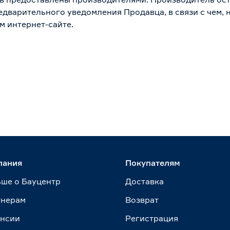
дварительного уведомления Продавца, в связи с чем, н
м интернет-сайте.
пания
Покупателям
ше о Бауцентр
Доставка
тнерам
Возврат
ансии
Регистрация