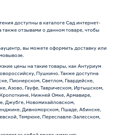
тения доступны в каталоге Сад интернет-
 также отзывами о данном товаре, чтобы
Бауцентр, вы можете оформить доставку или
амовывозе
.
изкие цены на такие товары, как Антуриум
Новороссийску, Пушкино. Также доступна
ске, Пионерском, Светлом, Гвардейске,
е, Азово, Гауфе, Таврическом, Иртышском,
 Кропоткине, Нижней Омке, Армавире,
е, Джубге, Новомихайловском,
ленджике, Дивноморском, Пшаде, Абинске,
аевской, Темрюке, Переславле-Залесском,
авляет за собой право изменить