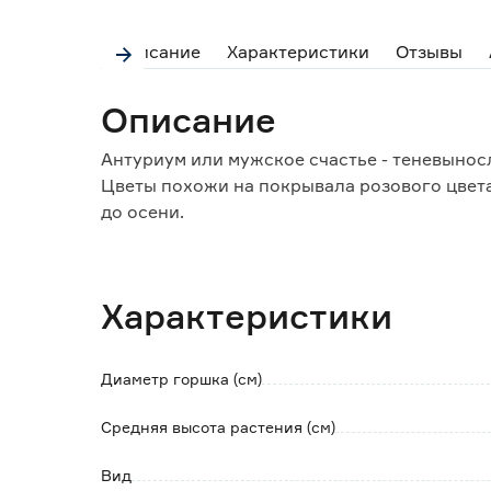
Описание
Характеристики
Отзывы
Описание
Антуриум или мужское счастье - теневынос
Цветы похожи на покрывала розового цвета
до осени.
Закладка бутонов происходит при соблюде
+18°C.
Необходимо обеспечить корням доступ к во
Характеристики
опрыскивать листья из пульверизатора и п
Растение не переносит переувлажнения и за
Диаметр горшка (см)
Средняя высота растения (см)
Вид