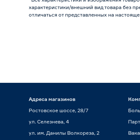
характеристики/внешний вид товара без пре
отличаться от представленных на настояще
Адреса магазинов
Ком
Ростовское шоссе, 28/7
Боль
ул. Селезнева, 4
Пар
ул. им. Данилы Волкореза, 2
Вак