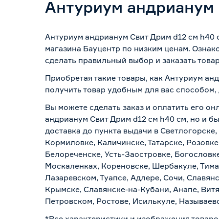
Антуриум андрианум 
Антуриум андрианум Свит Дрим d12 см h40 
магазина Бауцентр по низким ценам. Ознак
сделать правильный выбор и заказать товар
Приобретая такие товары, как Антуриум анд
получить товар удобным для вас способом,
Вы можете сделать заказ и оплатить его он
андрианум Свит Дрим d12 см h40 см, но и б
доставка до пункта выдачи в Светлогорске,
Кормиловке, Каличинске, Татарске, Розовке
Белореченске, Усть-Заостровке, Богословк
Москаленках, Кореновске, Шербакуле, Тим
Лазаревском, Туапсе, Адлере, Сочи, Славян
Крымске, Славянске-на-Кубани, Анапе, Витя
Петровском, Ростове, Исилькуле, Называев
*Все характеристики и изображения товаро