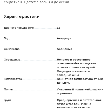
соцветием. Цветет с весны и до осени.
Закладка бутонов происходит при соблюдении
прохладной зимовки при температуре от +16 до +18°C.
Характеристики
Необходимо обеспечить корням доступ к воздуху и
беречь от сквозняков. Требуется ежедневно опрыскивать
листья из пульверизатора и протирать их от пыли
Диаметр горшка (см)
12
влажной губкой.
Растение не переносит переувлажнения и застоя воды в
Вид
Антуриум
грунте.
Семейство
Ароидные
Освещение
Неяркое и рассеянное
освещение без попадания
прямых солнечных лучей.
Подходят восточные и
западные окна
Температура
Комнатная температура от +20
до +28°C
Полив
Умеренный полив небольшими
порциями
Грунт
Среднерыхлая и питательная
почва с торфом. Можно
добавить мох сфагнум