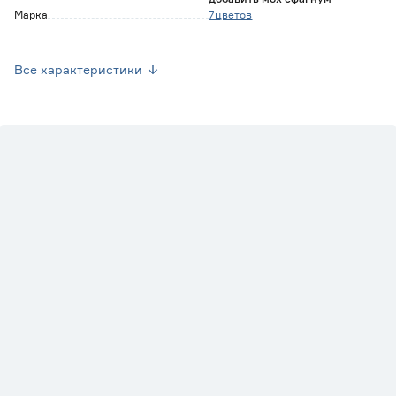
Марка
7цветов
Страна производства
Нидерланды
Все характеристики
Вес брутто (кг)
0