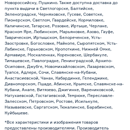
Новороссийску, Пушкино. Также доступна доставка до
пункта выдачи в Светлогорске, Балтийске,
Зеленоградске, Черняховске, Гусеве, Советске,
Пионерском, Светлом, Гвардейске, Кормиловке,
Каличинске, Татарске, Розовке, Иртыше, Черлаке,
Красном Яре, Любинском, Марьяновке, Азово, Гауфе,
Таврическом, Иртышском, Белореченске, Усть-
Заостровке, Богословке, Майкопе, Сыропятском, Усть-
Лабинске, Горьковском, Кропоткине, Нижней Омке,
Армавире, Москаленках, Кореновске, Шербакуле,
Тимашевске, Павлоградке, Ленинградской, Архипо-
Осиповке, Джубге, Новомихайловском, Лазаревском,
Туапсе, Адлере, Сочи, Славянске-на-Кубани,
Анастасиевской, Чанах, Кабардинке, Геленджике,
Дивноморском, Пшаде, Абинске, Крымске, Славянске-на-
Кубани, Анапе, Витязево, Джигинке, Варениковской,
Натухаевской, Гостагаевской, Темрюке, Переславле-
Залесском, Петровском, Ростове, Исилькуле,
Называевске, Саргатском, Тюкалинске, Барабинске,
Куйбышеве.
*Все характеристики и изображения товаров
предоставлены производителями. Производитель