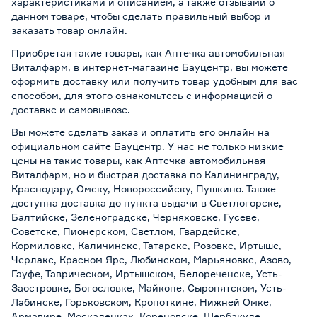
характеристиками и описанием, а также отзывами о
данном товаре, чтобы сделать правильный выбор и
заказать товар онлайн.
Приобретая такие товары, как Аптечка автомобильная
Виталфарм, в интернет-магазине Бауцентр, вы можете
оформить доставку или получить товар удобным для вас
способом, для этого ознакомьтесь с информацией о
доставке и самовывозе
.
Вы можете сделать заказ и оплатить его онлайн на
официальном сайте Бауцентр. У нас не только низкие
цены на такие товары, как Аптечка автомобильная
Виталфарм, но и быстрая доставка по Калининграду,
Краснодару, Омску, Новороссийску, Пушкино. Также
доступна доставка до пункта выдачи в Светлогорске,
Балтийске, Зеленоградске, Черняховске, Гусеве,
Советске, Пионерском, Светлом, Гвардейске,
Кормиловке, Каличинске, Татарске, Розовке, Иртыше,
Черлаке, Красном Яре, Любинском, Марьяновке, Азово,
Гауфе, Таврическом, Иртышском, Белореченске, Усть-
Заостровке, Богословке, Майкопе, Сыропятском, Усть-
Лабинске, Горьковском, Кропоткине, Нижней Омке,
Армавире, Москаленках, Кореновске, Шербакуле,