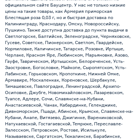
официальном сайте Бауцентр. У нас не только низкие
цены на такие товары, как Армерия приморская
Блестящая роза 0,03 г, но и быстрая доставка по
Калининграду, Краснодару, Омску, Новороссийску,
Пушкино. Также доступна доставка до пункта выдачи в
Светлогорске, Балтийске, Зеленоградске, Черняховске,
Гусеве, Советске, Пионерском, Светлом, Гвардейске,
Кормиловке, Каличинске, Татарске, Розовке, Иртыше,
Черлаке, Красном Яре, Любинском, Марьяновке, Азово,
Гауфе, Таврическом, Иртышском, Белореченске, Усть-
Заостровке, Богословке, Майкопе, Сыропятском, Усть-
Лабинске, Горьковском, Кропоткине, Нижней Омке,
Армавире, Москаленках, Кореновске, Шербакуле,
Тимашевске, Павлоградке, Ленинградской, Архипо-
Осиповке, Джубге, Новомихайловском, Лазаревском,
Туапсе, Адлере, Сочи, Славянске-на-Кубани,
Анастасиевской, Чанах, Кабардинке, Геленджике,
Дивноморском, Пшаде, Абинске, Крымске, Славянске-на-
Кубани, Анапе, Витязево, Джигинке, Варениковской,
Натухаевской, Гостагаевской, Темрюке, Переславле-
Залесском, Петровском, Ростове, Исилькуле,
Называевске, Саргатском, Тюкалинске, Барабинске,