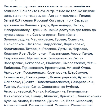
Вы можете сделать заказ и оплатить его онлайн на
официальном сайте Бауцентр. У нас не только низкие
цены на такие товары, как Астра игольчатая Голиаф
белый 0,3 г серия Русский богатырь, но и быстрая
доставка по Калининграду, Краснодару, Омску,
Новороссийску, Пушкино. Также доступна доставка до
пункта выдачи в Светлогорске, Балтийске,
Зеленоградске, Черняховске, Гусеве, Советске,
Пионерском, Светлом, Гвардейске, Кормиловке,
Каличинске, Татарске, Розовке, Иртыше, Черлаке,
Красном Яре, Любинском, Марьяновке, Азово, Гауфе,
Таврическом, Иртышском, Белореченске, Усть-
Заостровке, Богословке, Майкопе, Сыропятском, Усть-
Лабинске, Горьковском, Кропоткине, Нижней Омке,
Армавире, Москаленках, Кореновске, Шербакуле,
Тимашевске, Павлоградке, Ленинградской, Архипо-
Осиповке, Джубге, Новомихайловском, Лазаревском,
Туапсе, Адлере, Сочи, Славянске-на-Кубани,
Анастасиевской, Чанах, Кабардинке, Геленджике,
Дивноморском, Пшаде, Абинске, Крымске, Славянске-на-
Кубани, Анапе, Витязево, Джигинке, Варениковской,
Натухаевской, Гостагаевской, Темрюке, Переславле-