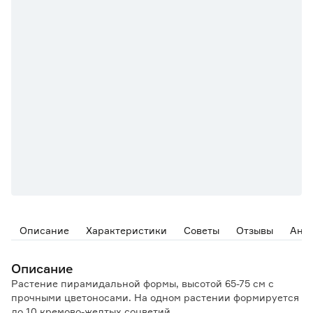
Описание
Характеристики
Советы
Отзывы
Ана
Описание
Растение пирамидальной формы, высотой 65-75 см с
прочными цветоносами. На одном растении формируется
до 10 кремово-желтых соцветий.