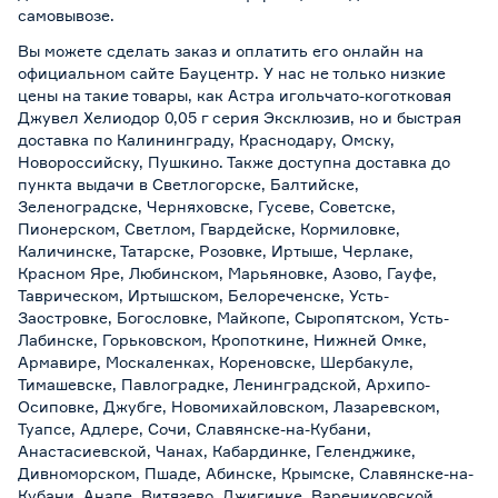
самовывозе
.
Вы можете сделать заказ и оплатить его онлайн на
официальном сайте Бауцентр. У нас не только низкие
цены на такие товары, как Астра игольчато-коготковая
Джувел Хелиодор 0,05 г серия Эксклюзив, но и быстрая
доставка по Калининграду, Краснодару, Омску,
Новороссийску, Пушкино. Также доступна доставка до
пункта выдачи в Светлогорске, Балтийске,
Зеленоградске, Черняховске, Гусеве, Советске,
Пионерском, Светлом, Гвардейске, Кормиловке,
Каличинске, Татарске, Розовке, Иртыше, Черлаке,
Красном Яре, Любинском, Марьяновке, Азово, Гауфе,
Таврическом, Иртышском, Белореченске, Усть-
Заостровке, Богословке, Майкопе, Сыропятском, Усть-
Лабинске, Горьковском, Кропоткине, Нижней Омке,
Армавире, Москаленках, Кореновске, Шербакуле,
Тимашевске, Павлоградке, Ленинградской, Архипо-
Осиповке, Джубге, Новомихайловском, Лазаревском,
Туапсе, Адлере, Сочи, Славянске-на-Кубани,
Анастасиевской, Чанах, Кабардинке, Геленджике,
Дивноморском, Пшаде, Абинске, Крымске, Славянске-на-
Кубани, Анапе, Витязево, Джигинке, Варениковской,