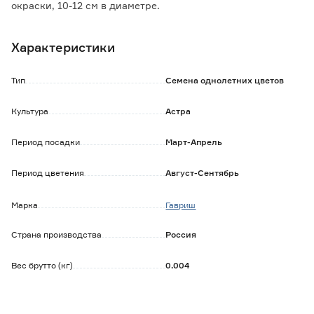
окраски, 10-12 см в диаметре.
Для выращивания подходят хорошо освещенные,
защищенные от ветра, участки с плодородной
Характеристики
суглинистой или супесчаной почвой.
Выращивают чаще всего рассадным способом.
Используются для получения срезки и оформления
Тип
Семена однолетних цветов
участка.
Культура
Астра
Период посадки
Март-Апрель
Период цветения
Август-Сентябрь
Марка
Гавриш
Страна производства
Россия
Вес брутто (кг)
0.004