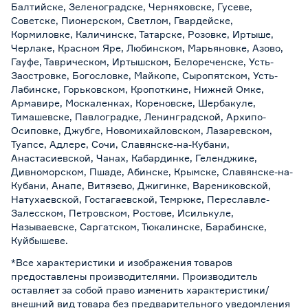
Балтийске, Зеленоградске, Черняховске, Гусеве,
Советске, Пионерском, Светлом, Гвардейске,
Кормиловке, Каличинске, Татарске, Розовке, Иртыше,
Черлаке, Красном Яре, Любинском, Марьяновке, Азово,
Гауфе, Таврическом, Иртышском, Белореченске, Усть-
Заостровке, Богословке, Майкопе, Сыропятском, Усть-
Лабинске, Горьковском, Кропоткине, Нижней Омке,
Армавире, Москаленках, Кореновске, Шербакуле,
Тимашевске, Павлоградке, Ленинградской, Архипо-
Осиповке, Джубге, Новомихайловском, Лазаревском,
Туапсе, Адлере, Сочи, Славянске-на-Кубани,
Анастасиевской, Чанах, Кабардинке, Геленджике,
Дивноморском, Пшаде, Абинске, Крымске, Славянске-на-
Кубани, Анапе, Витязево, Джигинке, Варениковской,
Натухаевской, Гостагаевской, Темрюке, Переславле-
Залесском, Петровском, Ростове, Исилькуле,
Называевске, Саргатском, Тюкалинске, Барабинске,
Куйбышеве.
*Все характеристики и изображения товаров
предоставлены производителями. Производитель
оставляет за собой право изменить характеристики/
внешний вид товара без предварительного уведомления