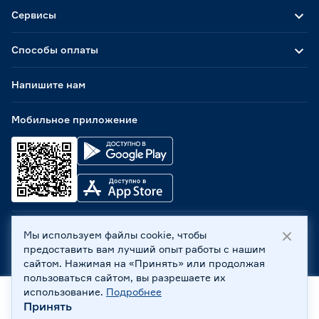
Сервисы
Способы оплаты
Напишите нам
Мобильное приложение
Мы используем файлы cookie, чтобы
ООО «Бауцентр Рус» 2004 -
2026
, 236029, г. Калининград,
предоставить вам лучший опыт работы с нашим
ул. А.Невского, 205. ИНН 7702596813, КПП 390601001 ©
сайтом. Нажимая на «Принять» или продолжая
Все права защищены
пользоваться сайтом, вы разрешаете их
Политика обработки персональных данных
использование.
Подробнее
Правовая информация
Принять
Главная
Каталог
Корзина
Профиль
Охрана труда