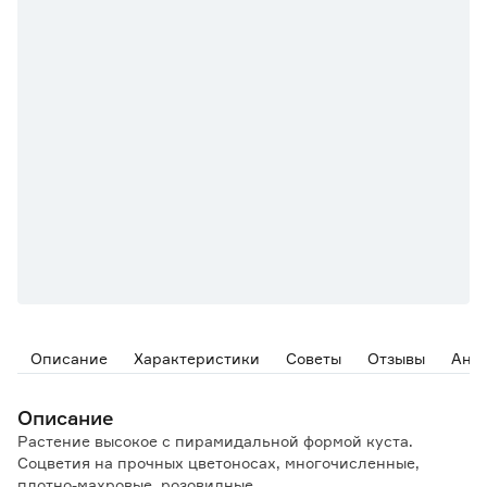
Описание
Характеристики
Советы
Отзывы
Ана
Описание
Растение высокое с пирамидальной формой куста.
Соцветия на прочных цветоносах, многочисленные,
плотно-махровые, розовидные.