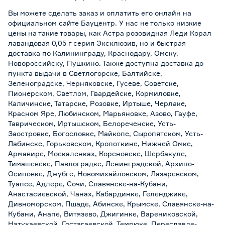
Вы можете сделать заказ и оплатить его онлайн на
официальном сайте Бауцентр. У нас не только низкие
цены на такие товары, как Астра розовидная Леди Корал
лавандовая 0,05 г серия Эксклюзив, но и быстрая
доставка по Калининграду, Краснодару, Омску,
Новороссийску, Пушкино. Также доступна доставка до
пункта выдачи в Светлогорске, Балтийске,
Зеленоградске, Черняховске, Гусеве, Советске,
Пионерском, Светлом, Гвардейске, Кормиловке,
Каличинске, Татарске, Розовке, Иртыше, Черлаке,
Красном Яре, Любинском, Марьяновке, Азово, Гауфе,
Таврическом, Иртышском, Белореченске, Усть-
Заостровке, Богословке, Майкопе, Сыропятском, Усть-
Лабинске, Горьковском, Кропоткине, Нижней Омке,
Армавире, Москаленках, Кореновске, Шербакуле,
Тимашевске, Павлоградке, Ленинградской, Архипо-
Осиповке, Джубге, Новомихайловском, Лазаревском,
Туапсе, Адлере, Сочи, Славянске-на-Кубани,
Анастасиевской, Чанах, Кабардинке, Геленджике,
Дивноморском, Пшаде, Абинске, Крымске, Славянске-на-
Кубани, Анапе, Витязево, Джигинке, Варениковской,
Натухаевской, Гостагаевской, Темрюке, Переславле-