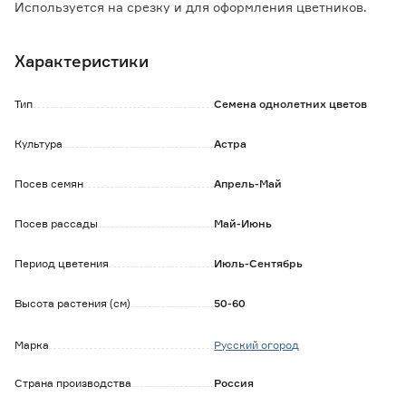
Используется на срезку и для оформления цветников.
Сажается в открытый грунт на солнечное место с хорошо
дренированной почвой.
Характеристики
Тип
Семена однолетних цветов
Культура
Астра
Посев семян
Апрель-Май
Посев рассады
Май-Июнь
Период цветения
Июль-Сентябрь
Высота растения (см)
50-60
Марка
Русский огород
Страна производства
Россия