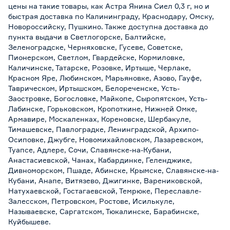
цены на такие товары, как Астра Янина Сиел 0,3 г, но и
быстрая доставка по Калининграду, Краснодару, Омску,
Новороссийску, Пушкино. Также доступна доставка до
пункта выдачи в Светлогорске, Балтийске,
Зеленоградске, Черняховске, Гусеве, Советске,
Пионерском, Светлом, Гвардейске, Кормиловке,
Каличинске, Татарске, Розовке, Иртыше, Черлаке,
Красном Яре, Любинском, Марьяновке, Азово, Гауфе,
Таврическом, Иртышском, Белореченске, Усть-
Заостровке, Богословке, Майкопе, Сыропятском, Усть-
Лабинске, Горьковском, Кропоткине, Нижней Омке,
Армавире, Москаленках, Кореновске, Шербакуле,
Тимашевске, Павлоградке, Ленинградской, Архипо-
Осиповке, Джубге, Новомихайловском, Лазаревском,
Туапсе, Адлере, Сочи, Славянске-на-Кубани,
Анастасиевской, Чанах, Кабардинке, Геленджике,
Дивноморском, Пшаде, Абинске, Крымске, Славянске-на-
Кубани, Анапе, Витязево, Джигинке, Варениковской,
Натухаевской, Гостагаевской, Темрюке, Переславле-
Залесском, Петровском, Ростове, Исилькуле,
Называевске, Саргатском, Тюкалинске, Барабинске,
Куйбышеве.