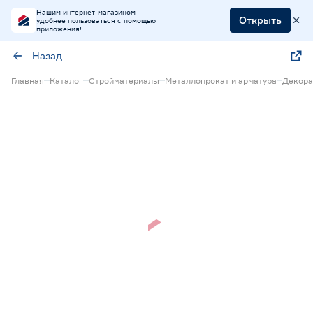
Нашим интернет-магазином
Открыть
удобнее пользоваться с помощью
приложения!
Назад
Главная
Каталог
Стройматериалы
Металлопрокат и арматура
Декора