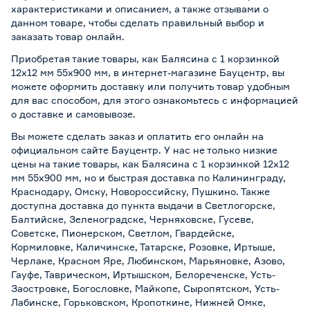
характеристиками и описанием, а также отзывами о
данном товаре, чтобы сделать правильный выбор и
заказать товар онлайн.
Приобретая такие товары, как Балясина с 1 корзинкой
12х12 мм 55х900 мм, в интернет-магазине Бауцентр, вы
можете оформить доставку или получить товар удобным
для вас способом, для этого ознакомьтесь с информацией
о
доставке и самовывозе
.
Вы можете сделать заказ и оплатить его онлайн на
официальном сайте Бауцентр. У нас не только низкие
цены на такие товары, как Балясина с 1 корзинкой 12х12
мм 55х900 мм, но и быстрая доставка по Калининграду,
Краснодару, Омску, Новороссийску, Пушкино. Также
доступна доставка до пункта выдачи в Светлогорске,
Балтийске, Зеленоградске, Черняховске, Гусеве,
Советске, Пионерском, Светлом, Гвардейске,
Кормиловке, Каличинске, Татарске, Розовке, Иртыше,
Черлаке, Красном Яре, Любинском, Марьяновке, Азово,
Гауфе, Таврическом, Иртышском, Белореченске, Усть-
Заостровке, Богословке, Майкопе, Сыропятском, Усть-
Лабинске, Горьковском, Кропоткине, Нижней Омке,