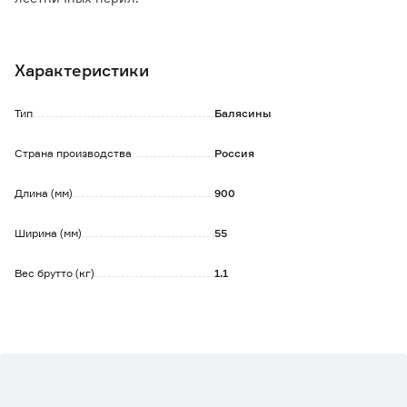
Обратите внимание:
Допускается наличие следов поверхностной коррозии
Характеристики
(ржавчины), не влияющей на геометрию и прочность
металла. Может потребоваться дополнительная
обработка поверхности материала.
Тип
Балясины
Страна производства
Россия
Длина (мм)
900
Ширина (мм)
55
Вес брутто (кг)
1.1