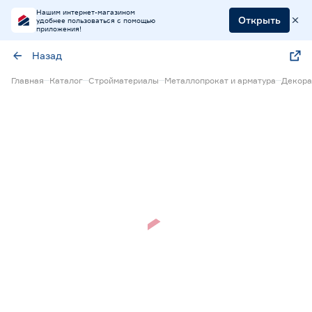
Нашим интернет-магазином
Открыть
удобнее пользоваться с помощью
приложения!
Назад
Главная
Каталог
Стройматериалы
Металлопрокат и арматура
Декора