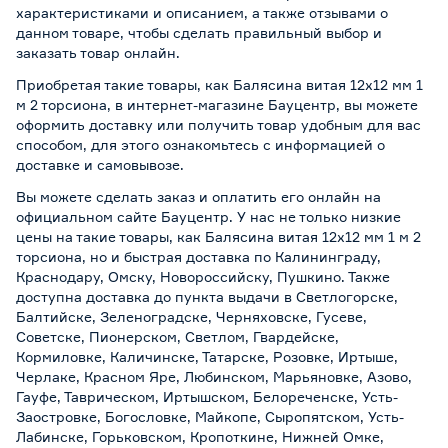
характеристиками и описанием, а также отзывами о
данном товаре, чтобы сделать правильный выбор и
заказать товар онлайн.
Приобретая такие товары, как Балясина витая 12х12 мм 1
м 2 торсиона, в интернет-магазине Бауцентр, вы можете
оформить доставку или получить товар удобным для вас
способом, для этого ознакомьтесь с информацией о
доставке и самовывозе
.
Вы можете сделать заказ и оплатить его онлайн на
официальном сайте Бауцентр. У нас не только низкие
цены на такие товары, как Балясина витая 12х12 мм 1 м 2
торсиона, но и быстрая доставка по Калининграду,
Краснодару, Омску, Новороссийску, Пушкино. Также
доступна доставка до пункта выдачи в Светлогорске,
Балтийске, Зеленоградске, Черняховске, Гусеве,
Советске, Пионерском, Светлом, Гвардейске,
Кормиловке, Каличинске, Татарске, Розовке, Иртыше,
Черлаке, Красном Яре, Любинском, Марьяновке, Азово,
Гауфе, Таврическом, Иртышском, Белореченске, Усть-
Заостровке, Богословке, Майкопе, Сыропятском, Усть-
Лабинске, Горьковском, Кропоткине, Нижней Омке,