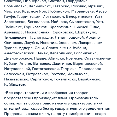
Советске, Пионерском, Светлом, Гвардейске,
Кормиловке, Каличинске, Татарске, Розовке, Иртыше,
Черлаке, Красном Яре, Любинском, Марьяновке, Азово,
Гауфе, Таврическом, Иртышском, Белореченске, Усть-
Заостровке, Богословке, Майкопе, Сыропятском, Усть-
Лабинске, Горьковском, Кропоткине, Нижней Омке,
Армавире, Москаленках, Кореновске, Шербакуле,
Тимашевске, Павлоградке, Ленинградской, Архипо-
Осиповке, Джубге, Новомихайловском, Лазаревском,
Туапсе, Адлере, Сочи, Славянске-на-Кубани,
Анастасиевской, Чанах, Кабардинке, Геленджике,
Дивноморском, Пшаде, Абинске, Крымске, Славянске-на-
Кубани, Анапе, Витязево, Джигинке, Варениковской,
Натухаевской, Гостагаевской, Темрюке, Переславле-
Залесском, Петровском, Ростове, Исилькуле,
Называевске, Саргатском, Тюкалинске, Барабинске,
Куйбышеве.
*Все характеристики и изображения товаров
предоставлены производителями. Производитель
оставляет за собой право изменить характеристики/
внешний вид товара без предварительного уведомления
Продавца, в связи с чем, на дату приобретения товара