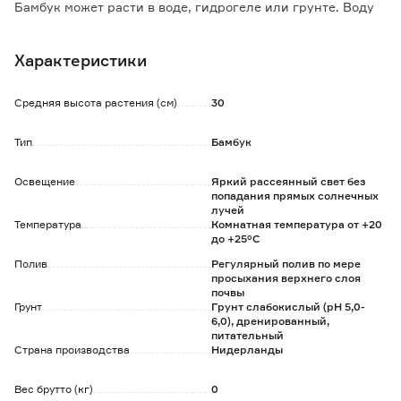
Бамбук может расти в воде, гидрогеле или грунте. Воду
необходимо менять каждые неделю и вовремя ее
подливать.
Характеристики
При выращивании в грунте можно добиться быстрого
роста и красивых листьев.
Растение необходимо опрыскивать и протирать листья
Средняя высота растения (см)
30
влажной губкой для очистки от пыли.
Тип
Бамбук
Освещение
Яркий рассеянный свет без
попадания прямых солнечных
лучей
Температура
Комнатная температура от +20
до +25°C
Полив
Регулярный полив по мере
просыхания верхнего слоя
почвы
Грунт
Грунт слабокислый (pH 5,0-
6,0), дренированный,
питательный
Страна производства
Нидерланды
Вес брутто (кг)
0