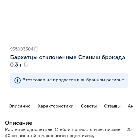
935003304
Бархатцы отклоненные Спаниш брокадэ
0,3 г
Этот товар не продается в выбранном регионе
Описание
Характеристики
Советы
Отзывы
Ана
Описание
Растение однолетнее. Стебли прямостоячие, низкие — 25-
40 см высотой с махровыми соцветиями,