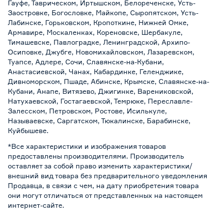
Гауфе, Таврическом, Иртышском, Белореченске, Усть-
Заостровке, Богословке, Майкопе, Сыропятском, Усть-
Лабинске, Горьковском, Кропоткине, Нижней Омке,
Армавире, Москаленках, Кореновске, Шербакуле,
Тимашевске, Павлоградке, Ленинградской, Архипо-
Осиповке, Джубге, Новомихайловском, Лазаревском,
Туапсе, Адлере, Сочи, Славянске-на-Кубани,
Анастасиевской, Чанах, Кабардинке, Геленджике,
Дивноморском, Пшаде, Абинске, Крымске, Славянске-на-
Кубани, Анапе, Витязево, Джигинке, Варениковской,
Натухаевской, Гостагаевской, Темрюке, Переславле-
Залесском, Петровском, Ростове, Исилькуле,
Называевске, Саргатском, Тюкалинске, Барабинске,
Куйбышеве.
*Все характеристики и изображения товаров
предоставлены производителями. Производитель
оставляет за собой право изменить характеристики/
внешний вид товара без предварительного уведомления
Продавца, в связи с чем, на дату приобретения товара
они могут отличаться от представленных на настоящем
интернет-сайте.