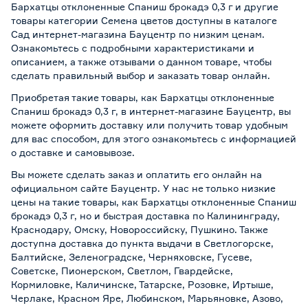
Бархатцы отклоненные Спаниш брокадэ 0,3 г и другие
товары категории Семена цветов доступны в каталоге
Сад интернет-магазина Бауцентр по низким ценам.
Ознакомьтесь с подробными характеристиками и
описанием, а также отзывами о данном товаре, чтобы
сделать правильный выбор и заказать товар онлайн.
Приобретая такие товары, как Бархатцы отклоненные
Спаниш брокадэ 0,3 г, в интернет-магазине Бауцентр, вы
можете оформить доставку или получить товар удобным
для вас способом, для этого ознакомьтесь с информацией
о
доставке и самовывозе
.
Вы можете сделать заказ и оплатить его онлайн на
официальном сайте Бауцентр. У нас не только низкие
цены на такие товары, как Бархатцы отклоненные Спаниш
брокадэ 0,3 г, но и быстрая доставка по Калининграду,
Краснодару, Омску, Новороссийску, Пушкино. Также
доступна доставка до пункта выдачи в Светлогорске,
Балтийске, Зеленоградске, Черняховске, Гусеве,
Советске, Пионерском, Светлом, Гвардейске,
Кормиловке, Каличинске, Татарске, Розовке, Иртыше,
Черлаке, Красном Яре, Любинском, Марьяновке, Азово,