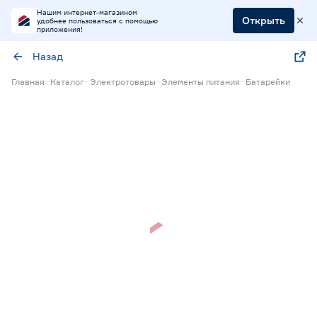
Нашим интернет-магазином
Открыть
удобнее пользоваться с помощью
приложения!
Назад
Главная
Каталог
Электротовары
Элементы питания
Батарейки
20% Бонус