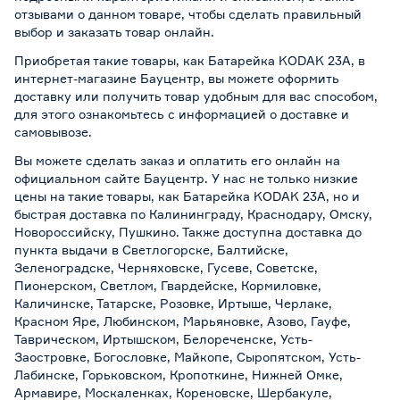
отзывами о данном товаре, чтобы сделать правильный
выбор и заказать товар онлайн.
Приобретая такие товары, как Батарейка KODAK 23A, в
интернет-магазине Бауцентр, вы можете оформить
доставку или получить товар удобным для вас способом,
для этого ознакомьтесь с информацией о
доставке и
самовывозе
.
Вы можете сделать заказ и оплатить его онлайн на
официальном сайте Бауцентр. У нас не только низкие
цены на такие товары, как Батарейка KODAK 23A, но и
быстрая доставка по Калининграду, Краснодару, Омску,
Новороссийску, Пушкино. Также доступна доставка до
пункта выдачи в Светлогорске, Балтийске,
Зеленоградске, Черняховске, Гусеве, Советске,
Пионерском, Светлом, Гвардейске, Кормиловке,
Каличинске, Татарске, Розовке, Иртыше, Черлаке,
Красном Яре, Любинском, Марьяновке, Азово, Гауфе,
Таврическом, Иртышском, Белореченске, Усть-
Заостровке, Богословке, Майкопе, Сыропятском, Усть-
Лабинске, Горьковском, Кропоткине, Нижней Омке,
Армавире, Москаленках, Кореновске, Шербакуле,