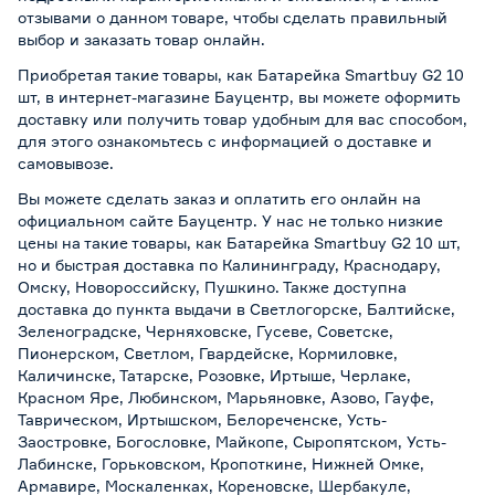
отзывами о данном товаре, чтобы сделать правильный
выбор и заказать товар онлайн.
Приобретая такие товары, как Батарейка Smartbuy G2 10
шт, в интернет-магазине Бауцентр, вы можете оформить
доставку или получить товар удобным для вас способом,
для этого ознакомьтесь с информацией о
доставке и
самовывозе
.
Вы можете сделать заказ и оплатить его онлайн на
официальном сайте Бауцентр. У нас не только низкие
цены на такие товары, как Батарейка Smartbuy G2 10 шт,
но и быстрая доставка по Калининграду, Краснодару,
Омску, Новороссийску, Пушкино. Также доступна
доставка до пункта выдачи в Светлогорске, Балтийске,
Зеленоградске, Черняховске, Гусеве, Советске,
Пионерском, Светлом, Гвардейске, Кормиловке,
Каличинске, Татарске, Розовке, Иртыше, Черлаке,
Красном Яре, Любинском, Марьяновке, Азово, Гауфе,
Таврическом, Иртышском, Белореченске, Усть-
Заостровке, Богословке, Майкопе, Сыропятском, Усть-
Лабинске, Горьковском, Кропоткине, Нижней Омке,
Армавире, Москаленках, Кореновске, Шербакуле,