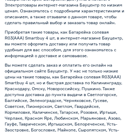
Электротовары интернет-магазина Бауцентр по низким
ценам. Ознакомьтесь с подробными характеристиками и
описанием, а также отзывами о данном товаре, чтобы
сделать правильный выбор и заказать товар онлайн.
Приобретая такие товары, как Батарейка солевая
R03(ААА) Smartbuy 4 шт, в интернет-магазине Бауцентр,
вы можете оформить доставку или получить товар
удобным для вас способом, для этого ознакомьтесь с
информацией о
доставке и самовывозе
.
Вы можете сделать заказ и оплатить его онлайн на
официальном сайте Бауцентр. У нас не только низкие
цены на такие товары, как Батарейка солевая R03(ААА)
Smartbuy 4 шт, но и быстрая доставка по Калининграду,
Краснодару, Омску, Новороссийску, Пушкино. Также
доступна доставка до пункта выдачи в Светлогорске,
Балтийске, Зеленоградске, Черняховске, Гусеве,
Советске, Пионерском, Светлом, Гвардейске,
Кормиловке, Каличинске, Татарске, Розовке, Иртыше,
Черлаке, Красном Яре, Любинском, Марьяновке, Азово,
Гауфе, Таврическом, Иртышском, Белореченске, Усть-
Заостровке, Богословке, Майкопе, Сыропятском, Усть-