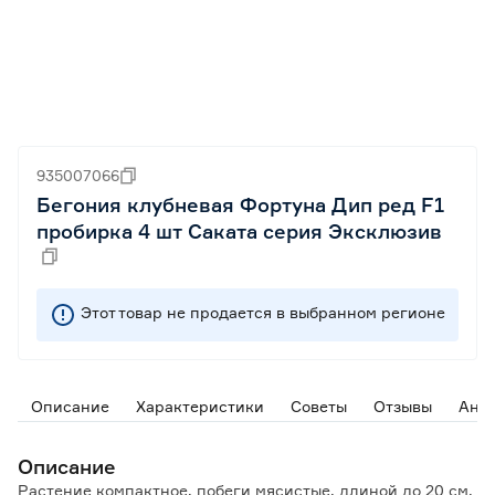
935007066
Бегония клубневая Фортуна Дип ред F1
пробирка 4 шт Саката серия Эксклюзив
Этот товар не продается в выбранном регионе
Описание
Характеристики
Советы
Отзывы
Ана
Описание
Растение компактное, побеги мясистые, длиной до 20 см.