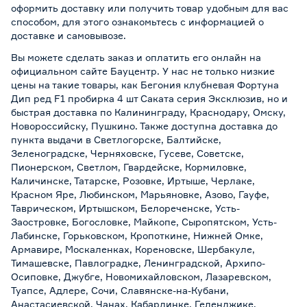
оформить доставку или получить товар удобным для вас
способом, для этого ознакомьтесь с информацией о
доставке и самовывозе
.
Вы можете сделать заказ и оплатить его онлайн на
официальном сайте Бауцентр. У нас не только низкие
цены на такие товары, как Бегония клубневая Фортуна
Дип ред F1 пробирка 4 шт Саката серия Эксклюзив, но и
быстрая доставка по Калининграду, Краснодару, Омску,
Новороссийску, Пушкино. Также доступна доставка до
пункта выдачи в Светлогорске, Балтийске,
Зеленоградске, Черняховске, Гусеве, Советске,
Пионерском, Светлом, Гвардейске, Кормиловке,
Каличинске, Татарске, Розовке, Иртыше, Черлаке,
Красном Яре, Любинском, Марьяновке, Азово, Гауфе,
Таврическом, Иртышском, Белореченске, Усть-
Заостровке, Богословке, Майкопе, Сыропятском, Усть-
Лабинске, Горьковском, Кропоткине, Нижней Омке,
Армавире, Москаленках, Кореновске, Шербакуле,
Тимашевске, Павлоградке, Ленинградской, Архипо-
Осиповке, Джубге, Новомихайловском, Лазаревском,
Туапсе, Адлере, Сочи, Славянске-на-Кубани,
Анастасиевской, Чанах, Кабардинке, Геленджике,