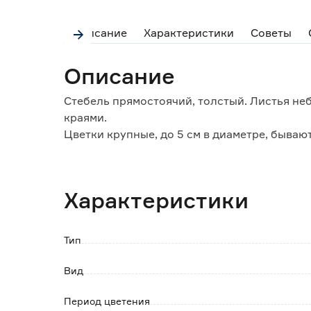
Описание
Характеристики
Советы
Описание
Стебель прямостоячий, толстый. Листья не
краями.
Цветки крупные, до 5 см в диаметре, быва
Окраска бывает однотонной красной, розов
различных оттенков по краям лепестков.
Растение не способно перезимовать в откр
Характеристики
Клубни бегонии необходимо каждый год пр
Используют для украшения уличных клумб, 
Тип
Обратите внимание:
Товар продается в ассортименте.
Вид
Саженец в технологическом горшке. До поса
Период цветения