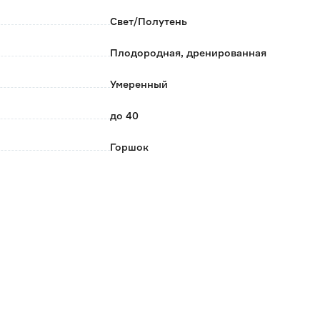
Свет/Полутень
Плодородная, дренированная
Умеренный
до 40
Горшок
13
1
Россия
0