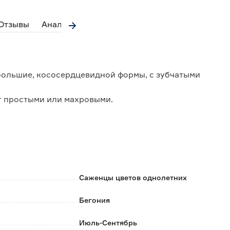
Отзывы
Аналоги
большие, кососердцевидной формы, с зубчатыми
ют простыми или махровыми.
ой, желтой, оранжевой, белой или с окантовкой
ытом грунте.
оращивать заново.
приусадебных участков, а также балконов.
Саженцы цветов однолетних
Бегония
дки хранить при t 0+2°С.
Июль-Сентябрь