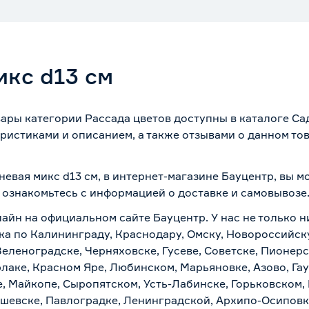
икс d13 см
вары категории Рассада цветов доступны в каталоге С
ристиками и описанием, а также отзывами о данном то
невая микс d13 см, в интернет-магазине Бауцентр, вы 
о ознакомьтесь с информацией о
доставке и самовывозе
лайн на официальном сайте Бауцентр. У нас не только н
вка по Калининграду, Краснодару, Омску, Новороссийск
Зеленоградске, Черняховске, Гусеве, Советске, Пионер
рлаке, Красном Яре, Любинском, Марьяновке, Азово, Га
е, Майкопе, Сыропятском, Усть-Лабинске, Горьковском,
ашевске, Павлоградке, Ленинградской, Архипо-Осиповк