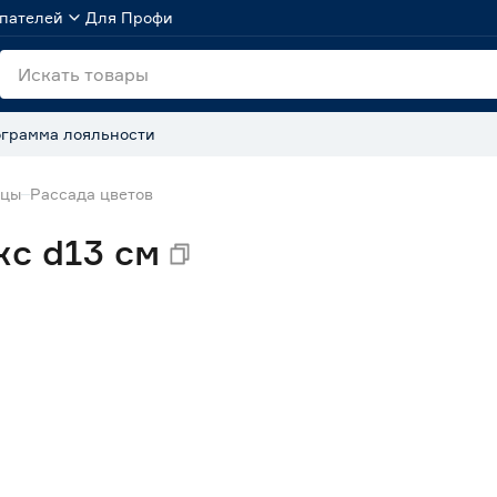
пателей
Для Профи
грамма лояльности
нцы
Рассада цветов
кс d13 см