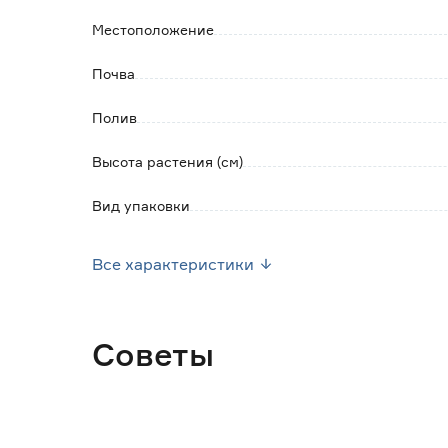
Местоположение
Почва
Полив
Высота растения (см)
Вид упаковки
Диаметр контейнера (см)
Все характеристики
Объем контейнера (л)
Страна производства
Советы
Вес брутто (кг)