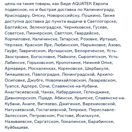
цены на такие товары, как Биде AQUATEK Европа
подвесное, но и быстрая доставка по Калининграду,
Краснодару, Омску, Новороссийску, Пушкино. Также
доступна доставка до пункта выдачи в Светлогорске,
Балтийске, Зеленоградске, Черняховске, Гусеве,
Советске, Пионерском, Светлом, Гвардейске,
Кормиловке, Каличинске, Татарске, Розовке, Иртыше,
Черлаке, Красном Яре, Любинском, Марьяновке, Азово,
Гауфе, Таврическом, Иртышском, Белореченске, Усть-
Заостровке, Богословке, Майкопе, Сыропятском, Усть-
Лабинске, Горьковском, Кропоткине, Нижней Омке,
Армавире, Москаленках, Кореновске, Шербакуле,
Тимашевске, Павлоградке, Ленинградской, Архипо-
Осиповке, Джубге, Новомихайловском, Лазаревском,
Туапсе, Адлере, Сочи, Славянске-на-Кубани,
Анастасиевской, Чанах, Кабардинке, Геленджике,
Дивноморском, Пшаде, Абинске, Крымске, Славянске-на-
Кубани, Анапе, Витязево, Джигинке, Варениковской,
Натухаевской, Гостагаевской, Темрюке, Переславле-
Залесском, Петровском, Ростове, Исилькуле,
Называевске, Саргатском, Тюкалинске, Барабинске,
Куйбышеве.