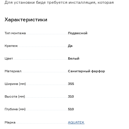
Для установки биде требуется инсталляция, которая
приобретается отдельно.
Характеристики
Особенности и преимущества:
- стойкость к разрушению эмали при использовании
бытовой химии;
Тип монтажа
Подвесной
- встроенный перелив;
- полностью скрытое крепление.
Крепеж
Да
Обратите внимание:
Цвет
Белый
Смеситель и донный клапан в комплект не входят.
Материал
Санитарный фарфор
Ширина (мм)
355
Высота (мм)
310
Глубина (мм)
510
Марка
AQUATEK