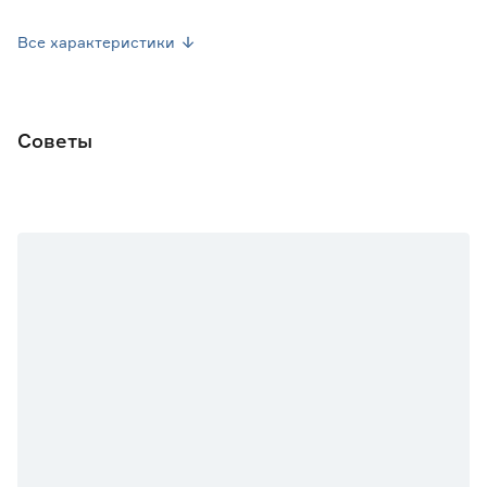
Страна производства
Россия
Все характеристики
Вес брутто (кг)
23
Гарантия
10 лет
Советы