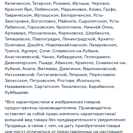
Каличинске, Татарске, Розовке, Иртыше, Черлаке,
Красном Яре, Любинском, Марьяновке, Азово, Гауфе,
Таврическом, Иртышском, Белореченске, Усть-
Заостровке, Богословке, Майкопе, Сыропятском, Усть-
Лабинске, Горьковском, Кропоткине, Нижней Омке,
Армавире, Москаленках, Кореновске, Шербакуле,
Тимашевске, Павлоградке, Ленинградской, Архипо-
Осиповке, Джубге, Новомихайловском, Лазаревском,
Туапсе, Адлере, Сочи, Славянске-на-Кубани,
Анастасиевской, Чанах, Кабардинке, Геленджике,
Дивноморском, Пшаде, Абинске, Крымске, Славянске-на-
Кубани, Анапе, Витязево, Джигинке, Варениковской,
Натухаевской, Гостагаевской, Темрюке, Переславле-
Залесском, Петровском, Ростове, Исилькуле,
Называевске, Саргатском, Тюкалинске, Барабинске,
Куйбышеве.
*Все характеристики и изображения товаров
предоставлены производителями. Производитель
оставляет за собой право изменить характеристики/
внешний вид товара без предварительного уведомления
Продавца, в связи с чем, на дату приобретения товара
они могут отличаться от представленных на настоящем