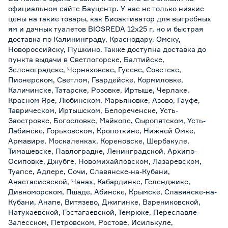
официальном сайте Бауцентр. У нас не только низкие
цены на такие товары, как Биоактиватор для выгребных
ям и дачных туалетов BIOSREDA 12х25 г, но и быстрая
доставка по Калининграду, Краснодару, Омску,
Новороссийску, Пушкино. Также доступна доставка до
пункта выдачи в Светлогорске, Балтийске,
Зеленоградске, Черняховске, Гусеве, Советске,
Пионерском, Светлом, Гвардейске, Кормиловке,
Каличинске, Татарске, Розовке, Иртыше, Черлаке,
Красном Яре, Любинском, Марьяновке, Азово, Гауфе,
Таврическом, Иртышском, Белореченске, Усть-
Заостровке, Богословке, Майкопе, Сыропятском, Усть-
Лабинске, Горьковском, Кропоткине, Нижней Омке,
Армавире, Москаленках, Кореновске, Шербакуле,
Тимашевске, Павлоградке, Ленинградской, Архипо-
Осиповке, Джубге, Новомихайловском, Лазаревском,
Туапсе, Адлере, Сочи, Славянске-на-Кубани,
Анастасиевской, Чанах, Кабардинке, Геленджике,
Дивноморском, Пшаде, Абинске, Крымске, Славянске-на-
Кубани, Анапе, Витязево, Джигинке, Варениковской,
Натухаевской, Гостагаевской, Темрюке, Переславле-
Залесском, Петровском, Ростове, Исилькуле,