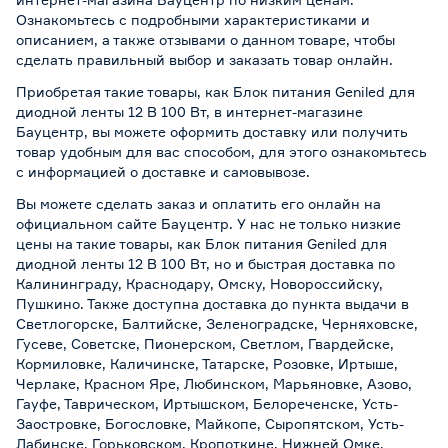
Ознакомьтесь с подробными характеристиками и
описанием, а также отзывами о данном товаре, чтобы
сделать правильный выбор и заказать товар онлайн.
Приобретая такие товары, как Блок питания Geniled для
диодной ленты 12 В 100 Вт, в интернет-магазине
Бауцентр, вы можете оформить доставку или получить
товар удобным для вас способом, для этого ознакомьтесь
с информацией о
доставке и самовывозе
.
Вы можете сделать заказ и оплатить его онлайн на
официальном сайте Бауцентр. У нас не только низкие
цены на такие товары, как Блок питания Geniled для
диодной ленты 12 В 100 Вт, но и быстрая доставка по
Калининграду, Краснодару, Омску, Новороссийску,
Пушкино. Также доступна доставка до пункта выдачи в
Светлогорске, Балтийске, Зеленоградске, Черняховске,
Гусеве, Советске, Пионерском, Светлом, Гвардейске,
Кормиловке, Каличинске, Татарске, Розовке, Иртыше,
Черлаке, Красном Яре, Любинском, Марьяновке, Азово,
Гауфе, Таврическом, Иртышском, Белореченске, Усть-
Заостровке, Богословке, Майкопе, Сыропятском, Усть-
Лабинске, Горьковском, Кропоткине, Нижней Омке,