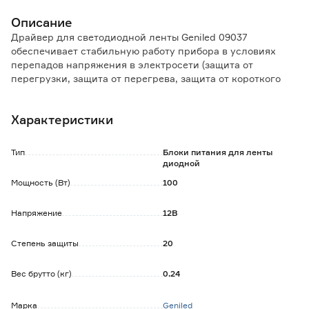
Описание
Драйвер для светодиодной ленты Geniled 09037
обеспечивает стабильную работу прибора в условиях
перепадов напряжения в электросети (защита от
перегрузки, защита от перегрева, защита от короткого
замыкания).
При использовании данного устройства повышается
Характеристики
эффективность работы светодиода.
Стабилизирован по напряжению, обладает высоким КПД.
Компактный корпус изготовлен из прочного и надёжного
Тип
Блоки питания для ленты
алюминия, что обеспечивает защиту от механического
диодной
повреждения.
Мощность (Вт)
100
Прибор с пассивным охлаждением работает без шума и
вибрации: алюминиевый радиатор обеспечивает
Напряжение
12В
надежный теплоотвод.
Технические характеристики:
Степень защиты
20
- входное напряжение: 170-250 В;
- диапазон рабочих температур: от - 30°С до + 50°C.
Вес брутто (кг)
0.24
Гарантия от производителя составляет 3 года.
Марка
Geniled