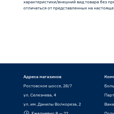
характеристики/внешний вид товара без пре
отличаться от представленных на настояще
Адреса магазинов
Ком
Ростовское шоссе, 28/7
Боль
ул. Селезнева, 4
Пар
ул. им. Данилы Волкореза, 2
Вак
Ежедневно 8 — 22
Пол