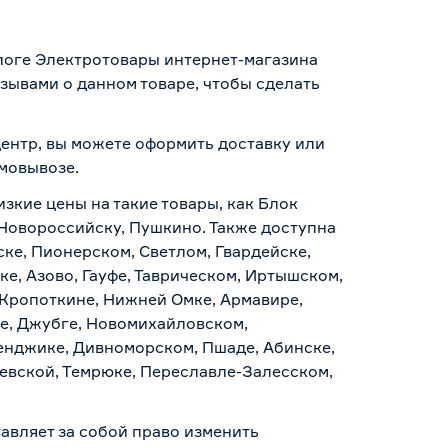
алоге Электротовары интернет-магазина
зывами о данном товаре, чтобы сделать
центр, вы можете оформить доставку или
амовывозе
.
изкие цены на такие товары, как Блок
 Новороссийску, Пушкино. Также доступна
ске, Пионерском, Светлом, Гвардейске,
е, Азово, Гауфе, Таврическом, Иртышском,
 Кропоткине, Нижней Омке, Армавире,
е, Джубге, Новомихайловском,
ленджике, Дивноморском, Пшаде, Абинске,
аевской, Темрюке, Переславле-Залесском,
авляет за собой право изменить