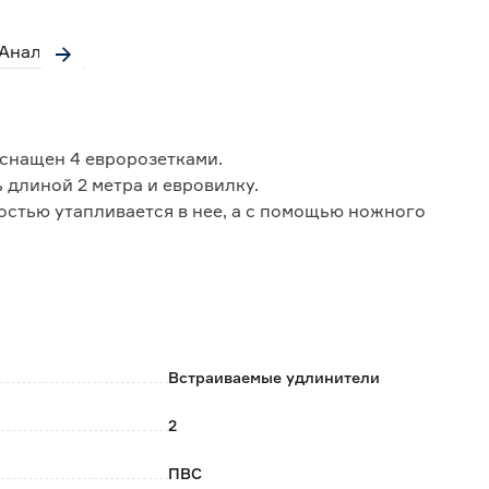
Аналоги
снащен 4 евророзетками.
 длиной 2 метра и евровилку.
остью утапливается в нее, а с помощью ножного
зного отверстия 120 мм.
Встраиваемые удлинители
2
ПВС