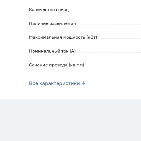
Количество гнёзд
Наличие заземления
Максимальная мощность (кВт)
Номинальный ток (А)
Сечение провода (кв.мм)
Наличие выключателя
Все характеристики
Вес брутто (кг)
Наличие USB
На катушке
На рамке