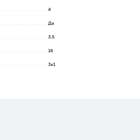
4
Да
3.5
16
3х1
Нет
1.417
Нет
Нет
Нет