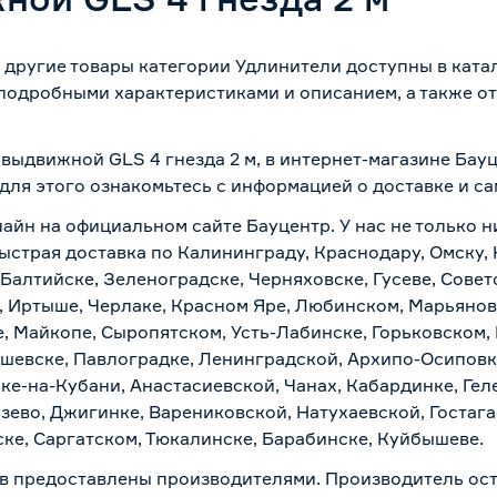
и другие товары категории Удлинители доступны в кат
 подробными характеристиками и описанием, а также от
.
 выдвижной GLS 4 гнезда 2 м, в интернет-магазине Бау
 для этого ознакомьтесь с информацией о
доставке и с
лайн на официальном сайте Бауцентр. У нас не только н
быстрая доставка по Калининграду, Краснодару, Омску,
 Балтийске, Зеленоградске, Черняховске, Гусеве, Совет
, Иртыше, Черлаке, Красном Яре, Любинском, Марьяновк
е, Майкопе, Сыропятском, Усть-Лабинске, Горьковском,
ашевске, Павлоградке, Ленинградской, Архипо-Осиповк
ске-на-Кубани, Анастасиевской, Чанах, Кабардинке, Ге
зево, Джигинке, Варениковской, Натухаевской, Гостаг
ске, Саргатском, Тюкалинске, Барабинске, Куйбышеве.
в предоставлены производителями. Производитель ост