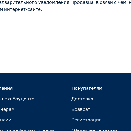
дварительного уведомления Продавца, в связи с чем, н
м интернет-сайте.
пания
Покупателям
ше о Бауцентр
Доставка
тнерам
Возврат
ансии
Регистрация
итика информационной
Оформление заказа