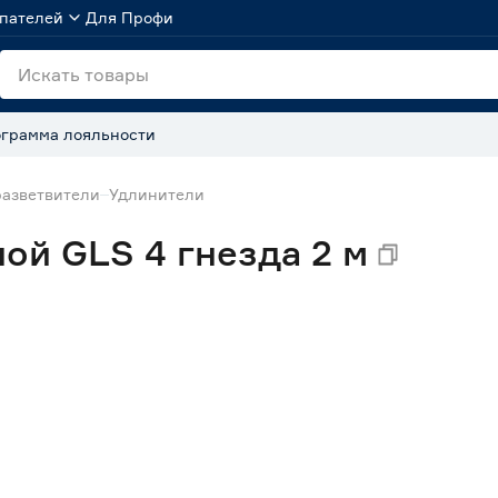
пателей
Для Профи
грамма лояльности
разветвители
Удлинители
ой GLS 4 гнезда 2 м