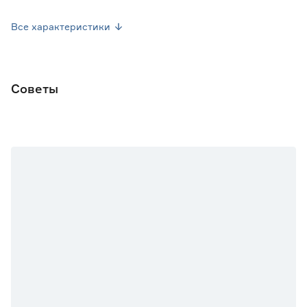
Посев семян
Апрель-Май
Все характеристики
Высота растения (см)
60-100
Форма плода
Цилиндрическая
Советы
Марка
Седек
Страна производства
Россия
Вес брутто (кг)
0.014