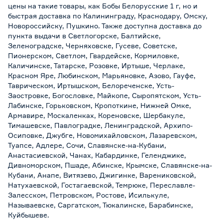
цены на такие товары, как Бобы Белорусские 1 г, но и
быстрая доставка по Калининграду, Краснодару, Омску,
Новороссийску, Пушкино. Также доступна доставка до
пункта выдачи в Светлогорске, Балтийске,
Зеленоградске, Черняховске, Гусеве, Советске,
Пионерском, Светлом, Гвардейске, Кормиловке,
Каличинске, Татарске, Розовке, Иртыше, Черлаке,
Красном Яре, Любинском, Марьяновке, Азово, Гауфе,
Таврическом, Иртышском, Белореченске, Усть-
Заостровке, Богословке, Майкопе, Сыропятском, Усть-
Лабинске, Горьковском, Кропоткине, Нижней Омке,
Армавире, Москаленках, Кореновске, Шербакуле,
Тимашевске, Павлоградке, Ленинградской, Архипо-
Осиповке, Джубге, Новомихайловском, Лазаревском,
Туапсе, Адлере, Сочи, Славянске-на-Кубани,
Анастасиевской, Чанах, Кабардинке, Геленджике,
Дивноморском, Пшаде, Абинске, Крымске, Славянске-на-
Кубани, Анапе, Витязево, Джигинке, Варениковской,
Натухаевской, Гостагаевской, Темрюке, Переславле-
Залесском, Петровском, Ростове, Исилькуле,
Называевске, Саргатском, Тюкалинске, Барабинске,
Куйбышеве.