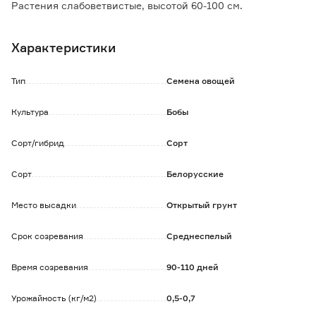
Растения слабоветвистые, высотой 60-100 см.
Бобы крупные, прямые, длиной 8-10 см, шириной 2 см, 3-
4-семянные, в технической спелости темно-зеленые, с
Характеристики
мясистыми створками.
Зерна овальные, светло-коричневые.
Урожайность 0,5-0,7 кг/м2.
Тип
Семена овощей
Ценность сорта: сверхнеприхотливость выращивания.
В пищу употребляется в свежем, вареном и
Культура
Бобы
консервированном виде.
Сорт/гибрид
Сорт
Сорт
Белорусские
Место высадки
Открытый грунт
Срок созревания
Среднеспелый
Время созревания
90-110 дней
Урожайность (кг/м2)
0,5-0,7