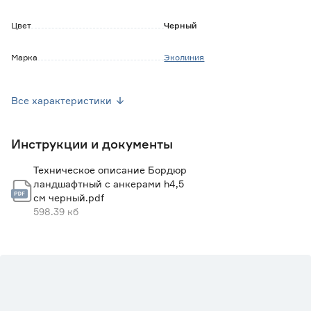
Цвет
Черный
Марка
Эколиния
Страна производства
Польша
Все характеристики
Вес брутто (кг)
3.78
Инструкции и документы
Техническое описание Бордюр
ландшафтный с анкерами h4,5
см черный.pdf
598.39 кб