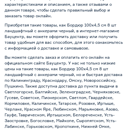
характеристиками и описанием, а также отзывами о
данном товаре, чтобы сделать правильный выбор и
заказать товар онлайн.
Приобретая такие товары, как Бордюр 100х4,5 см 8 шт
ландшафтный с анкерами черный, в интернет-магазине
Бауцентр, вы можете оформить доставку или получить
товар удобным для вас способом, для этого ознакомьтесь
с информацией о
доставке и самовывозе
.
Вы можете сделать заказ и оплатить его онлайн на
официальном сайте Бауцентр. У нас не только низкие
цены на такие товары, как Бордюр 100х4,5 см 8 шт
ландшафтный с анкерами черный, но и быстрая доставка
по Калининграду, Краснодару, Омску, Новороссийску,
Пушкино. Также доступна доставка до пункта выдачи в
Светлогорске, Балтийске, Зеленоградске, Черняховске,
Гусеве, Советске, Пионерском, Светлом, Гвардейске,
Кормиловке, Каличинске, Татарске, Розовке, Иртыше,
Черлаке, Красном Яре, Любинском, Марьяновке, Азово,
Гауфе, Таврическом, Иртышском, Белореченске, Усть-
Заостровке, Богословке, Майкопе, Сыропятском, Усть-
Лабинске, Горьковском, Кропоткине, Нижней Омке,