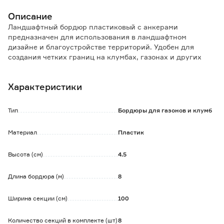
Описание
Ландшафтный бордюр пластиковый с анкерами
предназначен для использования в ландшафтном
дизайне и благоустройстве территорий. Удобен для
создания четких границ на клумбах, газонах и других
участках.
Характеристики
Особенности и преимущества:
- изготовлен из прочного пластика, что обеспечивает
долговечность и устойчивость к внешним воздействиям;
Тип
Бордюры для газонов и клумб
- в комплекте 24 анкера, которые обеспечивают
надежную фиксацию бордюра в земле, предотвращая его
Материал
Пластик
смещение;
- элементы легко соединяются между собой и подходят
Высота (см)
4.5
для обрамления любых геометрических форм;
- есть возможность организации системы капельного
полива.
Длина бордюра (м)
8
Ширина секции (см)
100
Количество секций в комплекте (шт)
8