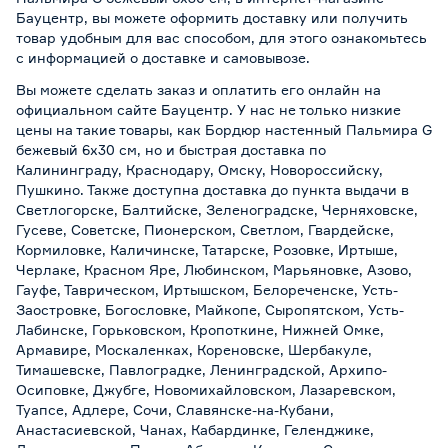
Бауцентр, вы можете оформить доставку или получить
товар удобным для вас способом, для этого ознакомьтесь
с информацией о
доставке и самовывозе
.
Вы можете сделать заказ и оплатить его онлайн на
официальном сайте Бауцентр. У нас не только низкие
цены на такие товары, как Бордюр настенный Пальмира G
бежевый 6х30 см, но и быстрая доставка по
Калининграду, Краснодару, Омску, Новороссийску,
Пушкино. Также доступна доставка до пункта выдачи в
Светлогорске, Балтийске, Зеленоградске, Черняховске,
Гусеве, Советске, Пионерском, Светлом, Гвардейске,
Кормиловке, Каличинске, Татарске, Розовке, Иртыше,
Черлаке, Красном Яре, Любинском, Марьяновке, Азово,
Гауфе, Таврическом, Иртышском, Белореченске, Усть-
Заостровке, Богословке, Майкопе, Сыропятском, Усть-
Лабинске, Горьковском, Кропоткине, Нижней Омке,
Армавире, Москаленках, Кореновске, Шербакуле,
Тимашевске, Павлоградке, Ленинградской, Архипо-
Осиповке, Джубге, Новомихайловском, Лазаревском,
Туапсе, Адлере, Сочи, Славянске-на-Кубани,
Анастасиевской, Чанах, Кабардинке, Геленджике,