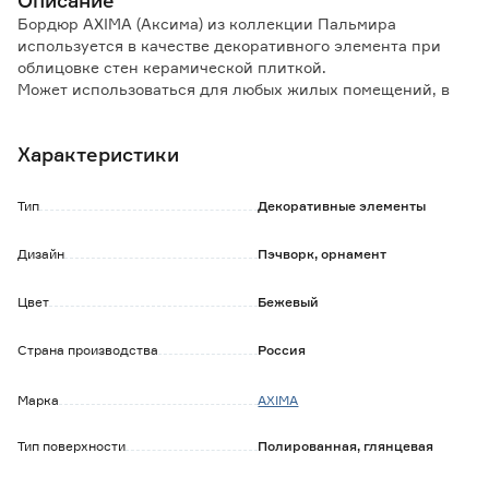
Описание
Бордюр AXIMA (Aксима) из коллекции Пальмира
используется в качестве декоративного элемента при
облицовке стен керамической плиткой.
Может использоваться для любых жилых помещений, в
том числе для облицовки санузла и кухонного фартука.
Глазурованная керамика влагостойка, не впитывает
Характеристики
загрязнения.
За кафельной поверхностью легко ухаживать.
Тип
Декоративные элементы
Дизайн
Пэчворк, орнамент
Цвет
Бежевый
Страна производства
Россия
Марка
AXIMA
Тип поверхности
Полированная, глянцевая